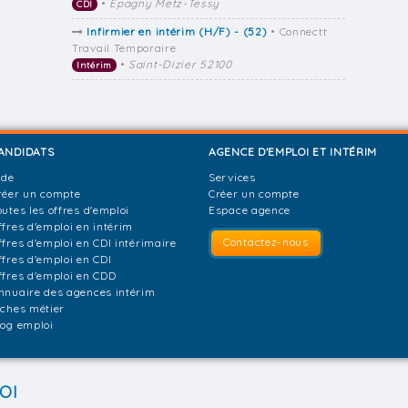
•
Epagny Metz-Tessy
CDI
Infirmier en intérim (H/F) - (52)
• Connectt
Travail Temporaire
•
Saint-Dizier 52100
Intérim
ANDIDATS
AGENCE D'EMPLOI ET INTÉRIM
ide
Services
réer un compte
Créer un compte
outes les offres d'emploi
Espace agence
ffres d'emploi en intérim
Contactez-nous
ffres d'emploi en CDI intérimaire
ffres d'emploi en CDI
ffres d'emploi en CDD
nnuaire des agences intérim
iches métier
log emploi
OI