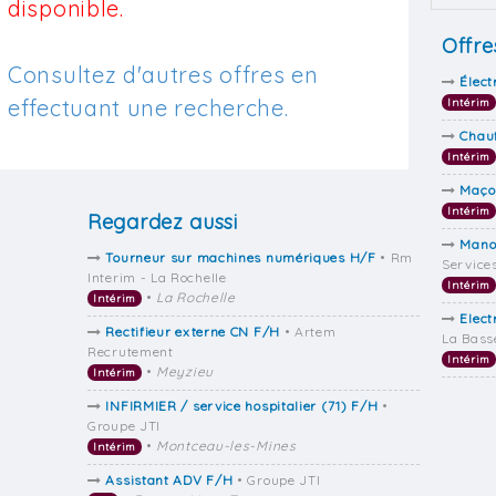
disponible.
Offre
Consultez d'autres offres en
Élect
effectuant une recherche.
Intérim
Chau
Intérim
Maçon
Intérim
Regardez aussi
Mano
Tourneur sur machines numériques H/F
• Rm
Service
Interim - La Rochelle
Intérim
•
La Rochelle
Intérim
Elect
Rectifieur externe CN F/H
• Artem
La Bass
Recrutement
Intérim
•
Meyzieu
Intérim
INFIRMIER / service hospitalier (71) F/H
•
Groupe JTI
•
Montceau-les-Mines
Intérim
Assistant ADV F/H
• Groupe JTI