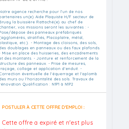
Notre agence recherche pour l'un de nos
partenaires un(e) Aide Plaquiste H/F secteur de
Bruay la buissière Rattaché(e) au chef de
chantier, vos missions seront les suivantes : -
Pose/dépose des panneaux préfabriqués
(agglomérés, stratifiés, Placoplatre, métal,
plastique, etc.). - Montage des cloisons, des sols,
des doublages en panneaux ou des faux plafonds.
- Mise en place des huisseries, des encadrements
et des montants. - Jointure et renforcement de la
structure des panneaux. - Prise de mesures,
traçage, collage et application d'enduit. -
Correction éventuelle de l'équerrage et l'aplomb
des murs ou l'horizontalité des sols. Travaux de
rénovation Qualification : N1P1 à N1P2
POSTULER À CETTE OFFRE D'EMPLOI :
Cette offre a expiré et n'est plus