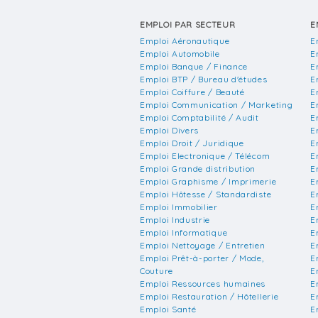
EMPLOI PAR SECTEUR
E
Emploi Aéronautique
E
Emploi Automobile
E
Emploi Banque / Finance
E
Emploi BTP / Bureau d'études
E
Emploi Coiffure / Beauté
E
Emploi Communication / Marketing
E
Emploi Comptabilité / Audit
E
Emploi Divers
E
Emploi Droit / Juridique
E
Emploi Electronique / Télécom
E
Emploi Grande distribution
E
Emploi Graphisme / Imprimerie
E
Emploi Hôtesse / Standardiste
E
Emploi Immobilier
E
Emploi Industrie
E
Emploi Informatique
E
Emploi Nettoyage / Entretien
E
Emploi Prêt-à-porter / Mode,
E
Couture
E
Emploi Ressources humaines
E
Emploi Restauration / Hôtellerie
E
Emploi Santé
E