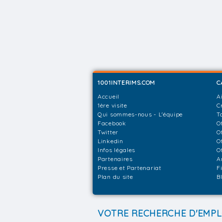
1001INTERIMS.COM
C
Accueil
A
1ère visite
C
Qui sommes-nous - L'équipe
T
Facebook
O
Twitter
O
Linkedin
O
Infos légales
O
Partenaires
A
Presse et Partenariat
F
Plan du site
B
VOTRE RECHERCHE D'EMPL