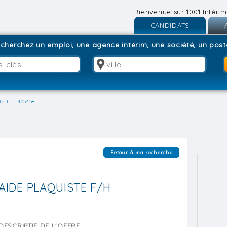
Bienvenue sur 1001 Intérim
CANDIDATS
Inscription
I
cherchez un emploi, une agence intérim, une société, un poste
Connexion
C
te-f-h-405458
Retour à ma recherche
AIDE PLAQUISTE F/H
DESCRIPTIF DE L'OFFRE :