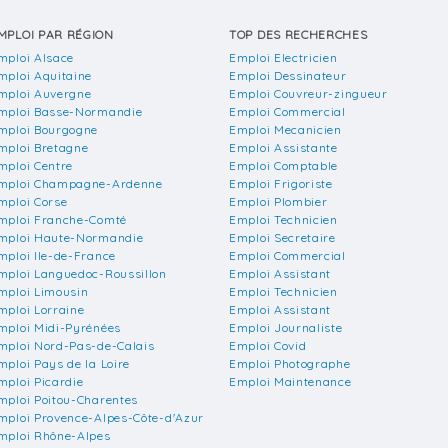
MPLOI PAR RÉGION
TOP DES RECHERCHES
mploi Alsace
Emploi Electricien
mploi Aquitaine
Emploi Dessinateur
mploi Auvergne
Emploi Couvreur-zingueur
mploi Basse-Normandie
Emploi Commercial
mploi Bourgogne
Emploi Mecanicien
mploi Bretagne
Emploi Assistante
mploi Centre
Emploi Comptable
mploi Champagne-Ardenne
Emploi Frigoriste
mploi Corse
Emploi Plombier
mploi Franche-Comté
Emploi Technicien
mploi Haute-Normandie
Emploi Secretaire
mploi Ile-de-France
Emploi Commercial
mploi Languedoc-Roussillon
Emploi Assistant
mploi Limousin
Emploi Technicien
mploi Lorraine
Emploi Assistant
mploi Midi-Pyrénées
Emploi Journaliste
mploi Nord-Pas-de-Calais
Emploi Covid
mploi Pays de la Loire
Emploi Photographe
mploi Picardie
Emploi Maintenance
mploi Poitou-Charentes
mploi Provence-Alpes-Côte-d'Azur
mploi Rhône-Alpes