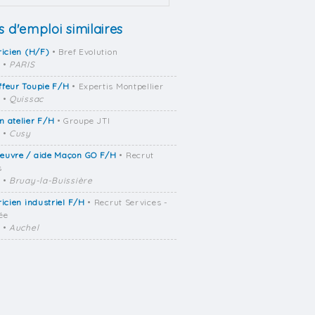
s d'emploi similaires
ricien (H/F)
• Bref Evolution
•
PARIS
ffeur Toupie F/H
• Expertis Montpellier
•
Quissac
 atelier F/H
• Groupe JTI
•
Cusy
euvre / aide Maçon GO F/H
• Recrut
s
•
Bruay-la-Buissière
ricien industriel F/H
• Recrut Services -
ée
•
Auchel