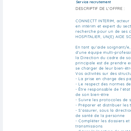
Service recrutement
DESCRIPTIF DE L'OFFRE :
CONNECTT INTERIM, acteur 
en intérim et expert du sec
recherche pour un de ses 
HOSPITALIER, UN(E) AIDE S
En tant qu'aide soignant/e,
d'une équipe multi-professi
la Direction du cadre de so
principale est de prendre e
se charger de leur bien-êtr
Vos activités sur des struc
- La prise en charge des pat
- Le respect des normes de
- Être responsable de l'éta
de son bien-être
- Suivre les protocoles de 
- Préparer et distribuer les
- S'assurer, sous la directi
de santé de la personne
- Compléter les dossiers et
transmissions