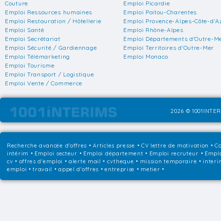
Couture
Emploi Picardie
Emploi Ressources humaines
Emploi Poitou-Charentes
Emploi Restauration / Hôtellerie
Emploi Provence-Alpes-Côte-d'A
Emploi Santé
Emploi Rhône-Alpes
Emploi Secrétariat
Emploi Départements d'Outre-M
Emploi Sécurité / Gardiennage
Emploi Territoires d'Outre-Mer
Emploi Télémarketing
Emploi Monaco
Emploi Tourisme
Emploi Transport / Logistique
Emploi Vente / Commerce
2026 © 1001INTER
Recherche avancée d'offres
•
Articles presse
•
CV lettre de motivation
•
Co
intérim
•
Emploi secteur
•
Emploi département
•
Emploi recruteur
•
Emplo
cv • offres d'emploi • alerte mail • cvtheque • mission temporaire • interi
emploi • travail • appel d'offres • entreprise • metier •