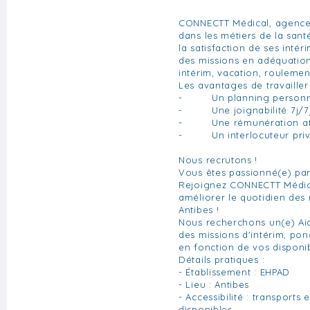
CONNECTT Médical, agence 
dans les métiers de la san
la satisfaction de ses inté
des missions en adéquatio
intérim, vacation, roulemen
Les avantages de travaille
- Un planning personn
- Une joignabilité 7j/7j
- Une rémunération att
- Un interlocuteur privi
Nous recrutons !
Vous êtes passionné(e) par 
Rejoignez CONNECTT Médica
améliorer le quotidien des
Antibes !
Nous recherchons un(e) Ai
des missions d'intérim, pon
en fonction de vos disponibi
Détails pratiques :
- Établissement : EHPAD
- Lieu : Antibes
- Accessibilité : transport
disponibles