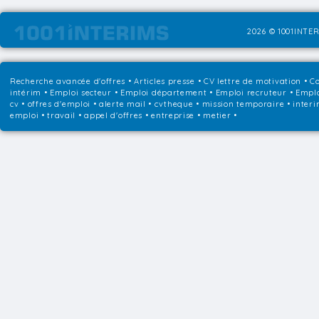
2026 © 1001INTER
Recherche avancée d'offres
•
Articles presse
•
CV lettre de motivation
•
Co
intérim
•
Emploi secteur
•
Emploi département
•
Emploi recruteur
•
Emplo
cv • offres d'emploi • alerte mail • cvtheque • mission temporaire • interi
emploi • travail • appel d'offres • entreprise • metier •