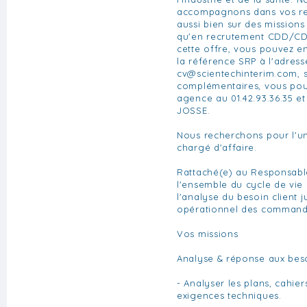
accompagnons dans vos re
aussi bien sur des missions
qu'en recrutement CDD/CDI.
cette offre, vous pouvez e
la référence SRP à l'adress
cv@scientechinterim.com
, 
complémentaires, vous pou
agence au 01.42.93.36.35 e
JOSSE.
Nous recherchons pour l'un
chargé d'affaire.
Rattaché(e) au Responsable
l'ensemble du cycle de vie 
l'analyse du besoin client j
opérationnel des command
Vos missions
Analyse & réponse aux beso
- Analyser les plans, cahie
exigences techniques.