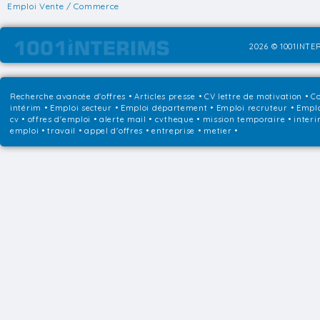
Emploi Vente / Commerce
2026 © 1001INTER
Recherche avancée d'offres
•
Articles presse
•
CV lettre de motivation
•
Co
intérim
•
Emploi secteur
•
Emploi département
•
Emploi recruteur
•
Emplo
cv • offres d'emploi • alerte mail • cvtheque • mission temporaire • interi
emploi • travail • appel d'offres • entreprise • metier •