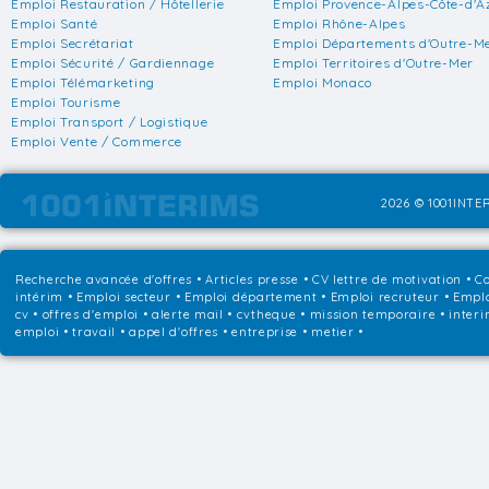
Emploi Restauration / Hôtellerie
Emploi Provence-Alpes-Côte-d'A
Emploi Santé
Emploi Rhône-Alpes
Emploi Secrétariat
Emploi Départements d'Outre-M
Emploi Sécurité / Gardiennage
Emploi Territoires d'Outre-Mer
Emploi Télémarketing
Emploi Monaco
Emploi Tourisme
Emploi Transport / Logistique
Emploi Vente / Commerce
2026 © 1001INTER
Recherche avancée d'offres
•
Articles presse
•
CV lettre de motivation
•
Co
intérim
•
Emploi secteur
•
Emploi département
•
Emploi recruteur
•
Emplo
cv • offres d'emploi • alerte mail • cvtheque • mission temporaire • interi
emploi • travail • appel d'offres • entreprise • metier •