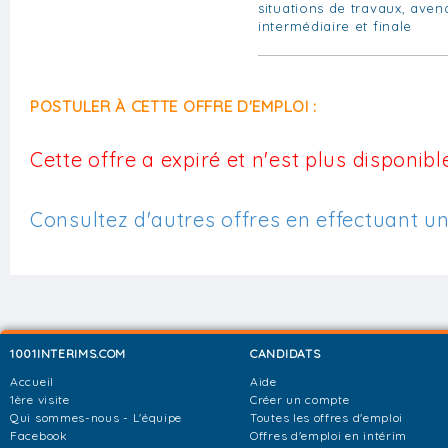
situations de travaux, aven
intermédiaire et finale
POSTULER À CETTE OFFRE D'EMPLOI :
Cette offre a expiré et n'est plus disponible
Consultez d'autres offres en effectuant u
1001INTERIMS.COM
CANDIDATS
Accueil
Aide
1ère visite
Créer un compte
Qui sommes-nous - L'équipe
Toutes les offres d'emploi
Facebook
Offres d'emploi en intérim