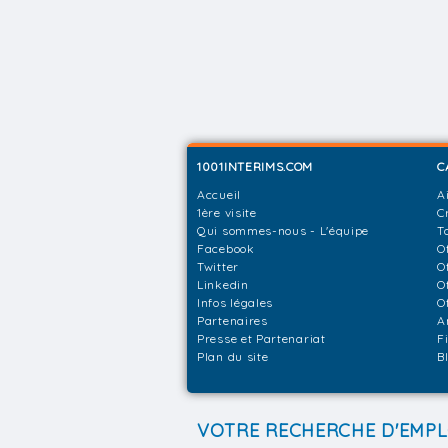
1001INTERIMS.COM
C
Accueil
A
1ère visite
C
Qui sommes-nous - L'équipe
T
Facebook
O
Twitter
O
Linkedin
O
Infos légales
O
Partenaires
A
Presse et Partenariat
F
Plan du site
B
VOTRE RECHERCHE D'EMPL