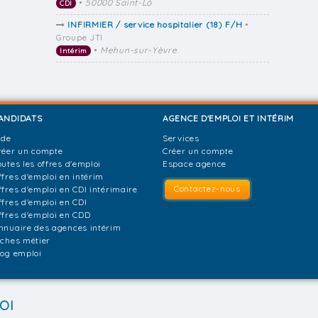
•
50000 Saint-Lô
CDI
INFIRMIER / service hospitalier (18) F/H
•
Groupe JTI
•
Mehun-sur-Yèvre
Intérim
ANDIDATS
AGENCE D'EMPLOI ET INTÉRIM
ide
Services
réer un compte
Créer un compte
outes les offres d'emploi
Espace agence
ffres d'emploi en intérim
Contactez-nous
ffres d'emploi en CDI intérimaire
ffres d'emploi en CDI
ffres d'emploi en CDD
nnuaire des agences intérim
iches métier
log emploi
OI