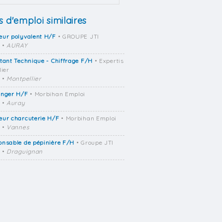
s d'emploi similaires
eur polyvalent H/F
• GROUPE JTI
•
AURAY
tant Technique - Chiffrage F/H
• Expertis
lier
•
Montpellier
anger H/F
• Morbihan Emploi
•
Auray
eur charcuterie H/F
• Morbihan Emploi
•
Vannes
onsable de pépinière F/H
• Groupe JTI
•
Draguignan