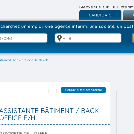
Bienvenue sur 1001 Intérim
CANDIDATS
Inscription
I
cherchez un emploi, une agence intérim, une société, un poste
Connexion
C
atiment-back-office-f-h-403914
Retour à ma recherche
ASSISTANTE BÂTIMENT / BACK
OFFICE F/H
DESCRIPTIF DE L'OFFRE :