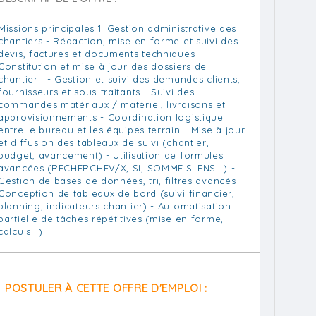
Missions principales 1. Gestion administrative des
chantiers - Rédaction, mise en forme et suivi des
devis, factures et documents techniques -
Constitution et mise à jour des dossiers de
chantier . - Gestion et suivi des demandes clients,
fournisseurs et sous-traitants - Suivi des
commandes matériaux / matériel, livraisons et
approvisionnements - Coordination logistique
entre le bureau et les équipes terrain - Mise à jour
et diffusion des tableaux de suivi (chantier,
budget, avancement) - Utilisation de formules
avancées (RECHERCHEV/X, SI, SOMME.SI.ENS...) -
Gestion de bases de données, tri, filtres avancés -
Conception de tableaux de bord (suivi financier,
planning, indicateurs chantier) - Automatisation
partielle de tâches répétitives (mise en forme,
calculs...)
POSTULER À CETTE OFFRE D'EMPLOI :