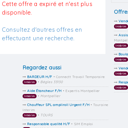
Cette offre a expiré et n'est plus
Offre
disponible.
Vend
Intérim
Consultez d'autres offres en
Assis
effectuant une recherche.
Montpel
Intérim
Boul
Intérim
Regardez aussi
Vend
Intérim
BARDEUR H/F
• Connectt Travail Temporaire
•
Bègles 33130
Resp
Intérim
Intérim
Aide Étancheur F/H
• Expertis Montpellier
•
Montpellier
Intérim
Chauffeur SPL ampliroll Urgent F/H
• Touraine
Interim
•
TOURS
Intérim
Responsable qualité H/F
• SIM Emploi