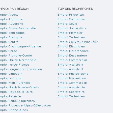
MPLOI PAR RÉGION
TOP DES RECHERCHES
mploi Alsace
Emploi Frigoriste
mploi Aquitaine
Emploi Comptable
mploi Auvergne
Emploi Covid
mploi Basse-Normandie
Emploi Journaliste
mploi Bourgogne
Emploi Plombier
mploi Bretagne
Emploi Technicien
mploi Centre
Emploi Couvreur-zingueur
mploi Champagne-Ardenne
Emploi Electricien
mploi Corse
Emploi Maintenance
mploi Franche-Comté
Emploi Dessinateur
mploi Haute-Normandie
Emploi Commercial
mploi Ile-de-France
Emploi Assistant
mploi Languedoc-Roussillon
Emploi Assistant
mploi Limousin
Emploi Photographe
mploi Lorraine
Emploi Mecanicien
mploi Midi-Pyrénées
Emploi Commercial
mploi Nord-Pas-de-Calais
Emploi Assistante
mploi Pays de la Loire
Emploi Secretaire
mploi Picardie
Emploi Technicien
mploi Poitou-Charentes
mploi Provence-Alpes-Côte-d'Azur
mploi Rhône-Alpes