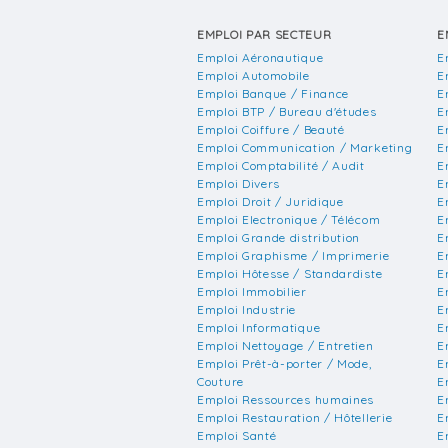
EMPLOI PAR SECTEUR
E
Emploi Aéronautique
E
Emploi Automobile
E
Emploi Banque / Finance
E
Emploi BTP / Bureau d'études
E
Emploi Coiffure / Beauté
E
Emploi Communication / Marketing
E
Emploi Comptabilité / Audit
E
Emploi Divers
E
Emploi Droit / Juridique
E
Emploi Electronique / Télécom
E
Emploi Grande distribution
E
Emploi Graphisme / Imprimerie
E
Emploi Hôtesse / Standardiste
E
Emploi Immobilier
E
Emploi Industrie
E
Emploi Informatique
E
Emploi Nettoyage / Entretien
E
Emploi Prêt-à-porter / Mode,
E
Couture
E
Emploi Ressources humaines
E
Emploi Restauration / Hôtellerie
E
Emploi Santé
E