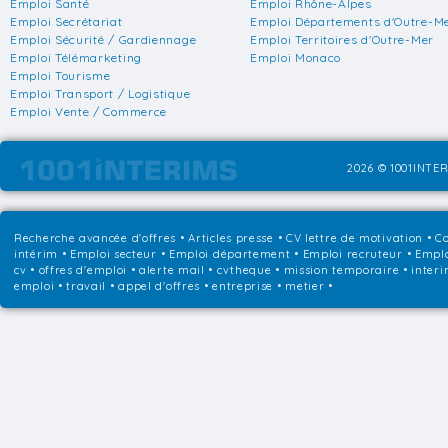
Emploi Santé
Emploi Rhône-Alpes
Emploi Secrétariat
Emploi Départements d'Outre-M
Emploi Sécurité / Gardiennage
Emploi Territoires d'Outre-Mer
Emploi Télémarketing
Emploi Monaco
Emploi Tourisme
Emploi Transport / Logistique
Emploi Vente / Commerce
2026 © 1001INTER
Recherche avancée d'offres
•
Articles presse
•
CV lettre de motivation
•
Co
intérim
•
Emploi secteur
•
Emploi département
•
Emploi recruteur
•
Emplo
cv • offres d'emploi • alerte mail • cvtheque • mission temporaire • interi
emploi • travail • appel d'offres • entreprise • metier •