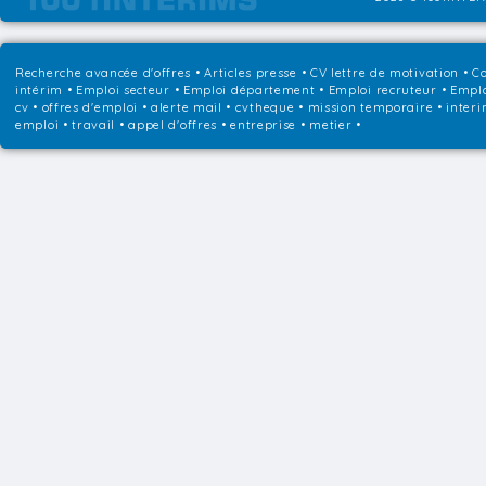
Recherche avancée d'offres
•
Articles presse
•
CV lettre de motivation
•
Co
intérim
•
Emploi secteur
•
Emploi département
•
Emploi recruteur
•
Emplo
cv • offres d'emploi • alerte mail • cvtheque • mission temporaire • interi
emploi • travail • appel d'offres • entreprise • metier •