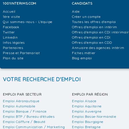
1001INTERIMS.COM
CANDIDATS
Accueil
Aide
1ère visite
Créer un compte
Qui sommes-nous - L'équipe
Toutes les offres d'emploi
Facebook
Offres d'emploi en intérim
Twitter
Offres d'emploi en CDI intérimai
Linkedin
Offres d'emploi en CDI
Infos légales
Offres d'emploi en CDD
Partenaires
Annuaire des agences intérim
Presse et Partenariat
Fiches métier
Plan du site
Blog emploi
VOTRE RECHERCHE D'EMPLOI
EMPLOI PAR SECTEUR
EMPLOI PAR RÉGION
Emploi Aéronautique
Emploi Alsace
Emploi Automobile
Emploi Aquitaine
Emploi Banque / Finance
Emploi Auvergne
Emploi BTP / Bureau d'études
Emploi Basse-Normandie
Emploi Coiffure / Beauté
Emploi Bourgogne
Emploi Communication / Marketing
Emploi Bretagne