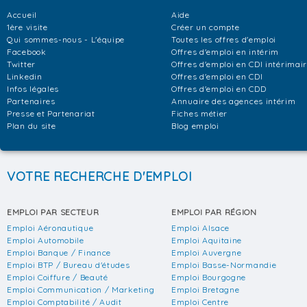
Accueil
Aide
1ère visite
Créer un compte
Qui sommes-nous - L'équipe
Toutes les offres d'emploi
Facebook
Offres d'emploi en intérim
Twitter
Offres d'emploi en CDI intérimai
Linkedin
Offres d'emploi en CDI
Infos légales
Offres d'emploi en CDD
Partenaires
Annuaire des agences intérim
Presse et Partenariat
Fiches métier
Plan du site
Blog emploi
VOTRE RECHERCHE D'EMPLOI
EMPLOI PAR SECTEUR
EMPLOI PAR RÉGION
Emploi Aéronautique
Emploi Alsace
Emploi Automobile
Emploi Aquitaine
Emploi Banque / Finance
Emploi Auvergne
Emploi BTP / Bureau d'études
Emploi Basse-Normandie
Emploi Coiffure / Beauté
Emploi Bourgogne
Emploi Communication / Marketing
Emploi Bretagne
Emploi Comptabilité / Audit
Emploi Centre