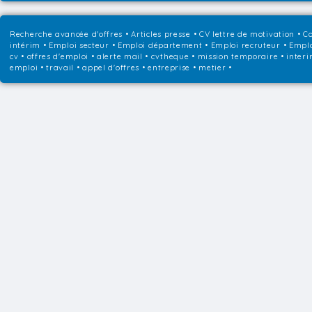
Recherche avancée d'offres
•
Articles presse
•
CV lettre de motivation
•
Co
intérim
•
Emploi secteur
•
Emploi département
•
Emploi recruteur
•
Emplo
cv • offres d'emploi • alerte mail • cvtheque • mission temporaire • interi
emploi • travail • appel d'offres • entreprise • metier •