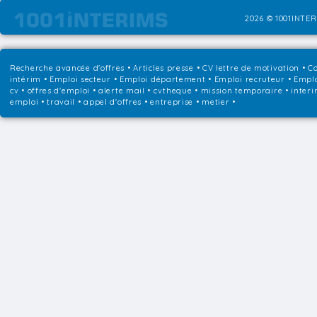
2026 © 1001INTER
Recherche avancée d'offres
•
Articles presse
•
CV lettre de motivation
•
Co
intérim
•
Emploi secteur
•
Emploi département
•
Emploi recruteur
•
Emplo
cv • offres d'emploi • alerte mail • cvtheque • mission temporaire • interi
emploi • travail • appel d'offres • entreprise • metier •