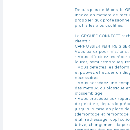
Depuis plus de 16 ans, le
innove en matière de recru
proposer aux professionnels
profils les plus qualifiés.
Le GROUPE CONNECTT reche
clients :
CARROSSIER PEINTRE à SE
Vous aurez pour missions :
- Vous effectuez les répar
lourds, semi-remorques, réf
- Vous détectez les déform
et pouvez effectuer un dia
nécessaires.
- Vous possédez une compé
des métaux, du plastique e
d'assemblage.
- Vous procédez aux répara
de peinture, depuis la prép
jusqu'à la mise en place de
(démontage et remontage 
état, redressage, applicati
brève, changement du pare-
respectant rigoureusement 