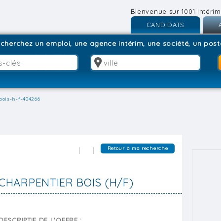
Bienvenue sur 1001 Intérim
CANDIDATS
Inscription
I
cherchez un emploi, une agence intérim, une société, un poste
Connexion
C
bois-h-f-404266
Retour à ma recherche
CHARPENTIER BOIS (H/F)
DESCRIPTIF DE L'OFFRE :