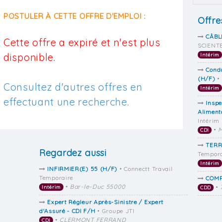
POSTULER À CETTE OFFRE D'EMPLOI :
Offre
CÂBL
Cette offre a expiré et n'est plus
SCIENTE
disponible.
Intérim
Condu
(H/F)
•
Consultez d'autres offres en
Intérim
effectuant une recherche.
Inspe
Aliment
Intérim
•
M
CDI
TERR
Regardez aussi
Tempora
Intérim
INFIRMIER(E) 55 (H/F)
• Connectt Travail
Temporaire
COMP
•
Bar-le-Duc 55000
•
Intérim
CDD
Expert Régleur Après-Sinistre / Expert
d'Assuré - CDI F/H
• Groupe JTI
•
CLERMONT FERRAND
CDI