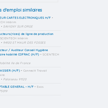
s d'emploi similaires
EUR CARTES ELECTRONIQUES H/F
•
CH Intérim
•
SAVIGNY SUR ORGE
cteurs(rices) de ligne de production
 SCIENTECH Intérim
•
94100 ST MAUR DES FOSSES
cteur / Auditeur Conseil Hygiène
aire habilité COFRAC (H/F)
• SCIENTECH
obilité Ile de France
ASSIER (H/F)
• Connectt Travail
ire
•
Palaiseau 91120
TABLE GENERAL – H/F
• Exos
75019