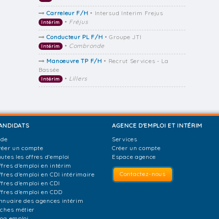
Carreleur F/H
• Intersud Interim Frejus
•
Fréjus
Intérim
Conducteur PL F/H
• Groupe JTI
•
Combronde
Intérim
Manoeuvre TP F/H
• Recrut Services - La
Bassée
•
Lillers
Intérim
ANDIDATS
AGENCE D'EMPLOI ET INTÉRIM
ide
Services
réer un compte
Créer un compte
outes les offres d'emploi
Espace agence
ffres d'emploi en intérim
Contactez-nous
ffres d'emploi en CDI intérimaire
ffres d'emploi en CDI
ffres d'emploi en CDD
nnuaire des agences intérim
iches métier
log emploi