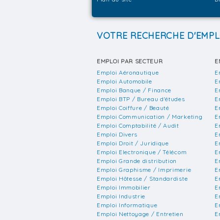
VOTRE RECHERCHE D'EMPL
EMPLOI PAR SECTEUR
E
Emploi Aéronautique
E
Emploi Automobile
E
Emploi Banque / Finance
E
Emploi BTP / Bureau d'études
E
Emploi Coiffure / Beauté
E
Emploi Communication / Marketing
E
Emploi Comptabilité / Audit
E
Emploi Divers
E
Emploi Droit / Juridique
E
Emploi Electronique / Télécom
E
Emploi Grande distribution
E
Emploi Graphisme / Imprimerie
E
Emploi Hôtesse / Standardiste
E
Emploi Immobilier
E
Emploi Industrie
E
Emploi Informatique
E
Emploi Nettoyage / Entretien
E