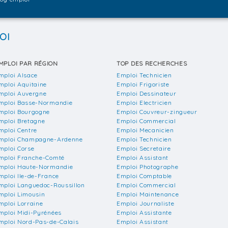
OI
MPLOI PAR RÉGION
TOP DES RECHERCHES
mploi Alsace
Emploi Technicien
mploi Aquitaine
Emploi Frigoriste
mploi Auvergne
Emploi Dessinateur
mploi Basse-Normandie
Emploi Electricien
mploi Bourgogne
Emploi Couvreur-zingueur
mploi Bretagne
Emploi Commercial
mploi Centre
Emploi Mecanicien
mploi Champagne-Ardenne
Emploi Technicien
mploi Corse
Emploi Secretaire
mploi Franche-Comté
Emploi Assistant
mploi Haute-Normandie
Emploi Photographe
mploi Ile-de-France
Emploi Comptable
mploi Languedoc-Roussillon
Emploi Commercial
mploi Limousin
Emploi Maintenance
mploi Lorraine
Emploi Journaliste
mploi Midi-Pyrénées
Emploi Assistante
mploi Nord-Pas-de-Calais
Emploi Assistant