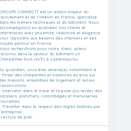
GROUPE CONNECTT est un acteur majeur du
recrutement et de l'intérim en France, spécialisé
dans les métiers techniques et du bâtiment. Nous
accompagnons au quotidien nos clients et
intérimaires avec proximité, réactivité et exigence,
pour répondre aux besoins des chantiers et des
projets partout en France.
Nous recherchons pour notre client, acteur
reconnu dans le secteur du bâtiment un
Charpentier bois (H/F) à Castelmaurou
Au quotidien, vous êtes amené(e) notamment à :
- Poser des charpentes et ossatures en bois sur
des maisons, ensembles de logement et autres
constructions.
- Intervenir dans le tracé et la pose (ou levée) des
escaliers, planchers, colombages et menuiseries
courantes.
- Travailler dans le respect des règles établies par
l'entreprise.
-Lecture de plan.