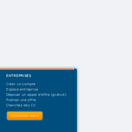
ENTREPRISES
Créer un compte
Espace entreprise
Déposer un appel d'offre (gratuit)
Publiez une offre
Cherchez des CV
Contactez-nous