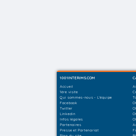
1001INTERIMS.COM
C
Accueil
A
1ère visite
C
Qui sommes-nous - L'équipe
T
Facebook
O
Twitter
O
Linkedin
O
Infos légales
O
Partenaires
A
Presse et Partenariat
F
Plan du site
B