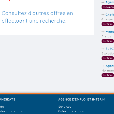
Agen
Indépen
Consultez d'autres offres en
Chef.
Groupe 
effectuant une recherche.
Intérim
Menui
Frejus
Intérim
ÉLEC
Evoluti
Intérim
Agent
Norman 
Intérim
ANDIDATS
AGENCE D'EMPLOI ET INTÉRIM
ide
Services
réer un compte
Créer un compte