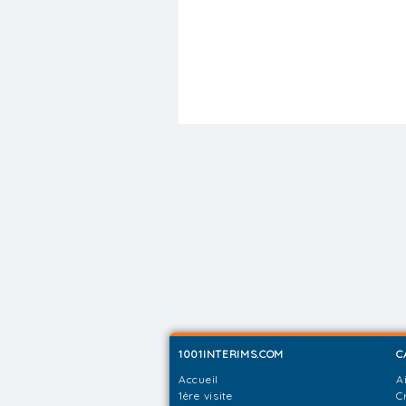
1001INTERIMS.COM
C
Accueil
A
1ère visite
C