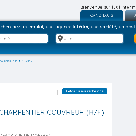
Bienvenue sur 1001 Intérim
CANDIDATS
Inscription
I
cherchez un emploi, une agence intérim, une société, un poste
Connexion
C
couvreur-h-f-403862
Retour à ma recherche
CHARPENTIER COUVREUR (H/F)
DESCRIPTIF DE L'OFFRE :