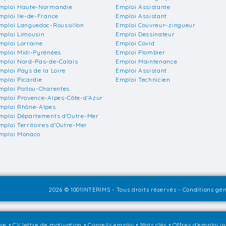
mploi Haute-Normandie
Emploi Assistante
mploi Ile-de-France
Emploi Assistant
mploi Languedoc-Roussillon
Emploi Couvreur-zingueur
mploi Limousin
Emploi Dessinateur
mploi Lorraine
Emploi Covid
mploi Midi-Pyrénées
Emploi Plombier
mploi Nord-Pas-de-Calais
Emploi Maintenance
mploi Pays de la Loire
Emploi Assistant
mploi Picardie
Emploi Technicien
mploi Poitou-Charentes
mploi Provence-Alpes-Côte-d'Azur
mploi Rhône-Alpes
mploi Départements d'Outre-Mer
mploi Territoires d'Outre-Mer
mploi Monaco
2026 © 1001INTERIMS - Tous droits réservés -
Conditions gén
sse
•
CV lettre de motivation
•
Conseils emploi
•
Mots clés
•
Offres d'emploi i