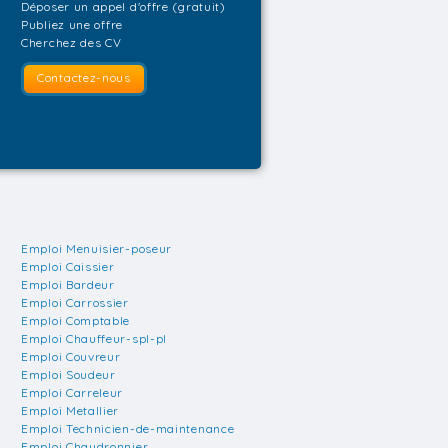
Déposer un appel d'offre (gratuit)
Publiez une offre
Cherchez des CV
Contactez-nous
Emploi Menuisier-poseur
Emploi Caissier
Emploi Bardeur
Emploi Carrossier
Emploi Comptable
Emploi Chauffeur-spl-pl
Emploi Couvreur
Emploi Soudeur
Emploi Carreleur
Emploi Metallier
Emploi Technicien-de-maintenance
Emploi Chaudronnier