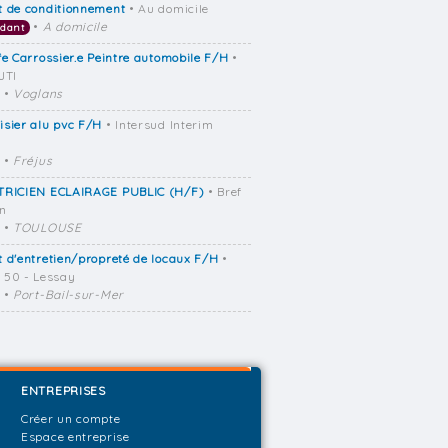
t de conditionnement
• Au domicile
•
A domicile
dant
fe Carrossier.e Peintre automobile F/H
•
JTI
•
Voglans
sier alu pvc F/H
• Intersud Interim
•
Fréjus
TRICIEN ECLAIRAGE PUBLIC (H/F)
• Bref
on
•
TOULOUSE
 d'entretien/propreté de locaux F/H
•
50 - Lessay
•
Port-Bail-sur-Mer
ENTREPRISES
Créer un compte
Espace entreprise