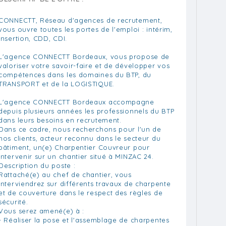
CONNECTT, Réseau d'agences de recrutement,
vous ouvre toutes les portes de l'emploi : intérim,
insertion, CDD, CDI.
L'agence CONNECTT Bordeaux, vous propose de
valoriser votre savoir-faire et de développer vos
compétences dans les domaines du BTP, du
TRANSPORT et de la LOGISTIQUE.
L'agence CONNECTT Bordeaux accompagne
depuis plusieurs années les professionnels du BTP
dans leurs besoins en recrutement.
Dans ce cadre, nous recherchons pour l'un de
nos clients, acteur reconnu dans le secteur du
bâtiment, un(e) Charpentier Couvreur pour
intervenir sur un chantier situé à MINZAC 24.
Description du poste :
Rattaché(e) au chef de chantier, vous
interviendrez sur différents travaux de charpente
et de couverture dans le respect des règles de
sécurité.
Vous serez amené(e) à :
- Réaliser la pose et l'assemblage de charpentes