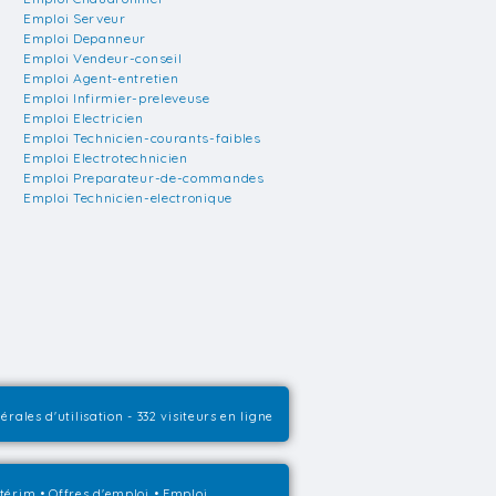
Emploi Serveur
Emploi Depanneur
Emploi Vendeur-conseil
Emploi Agent-entretien
Emploi Infirmier-preleveuse
Emploi Electricien
Emploi Technicien-courants-faibles
Emploi Electrotechnicien
Emploi Preparateur-de-commandes
Emploi Technicien-electronique
érales d'utilisation
- 332 visiteurs en ligne
ntérim
•
Offres d'emploi
•
Emploi