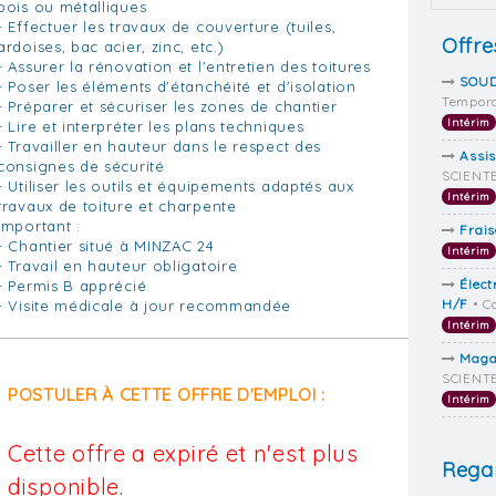
bois ou métalliques
- Effectuer les travaux de couverture (tuiles,
Offre
ardoises, bac acier, zinc, etc.)
- Assurer la rénovation et l'entretien des toitures
SOUD
- Poser les éléments d'étanchéité et d'isolation
Tempora
- Préparer et sécuriser les zones de chantier
Intérim
- Lire et interpréter les plans techniques
- Travailler en hauteur dans le respect des
Assis
consignes de sécurité
SCIENTE
- Utiliser les outils et équipements adaptés aux
Intérim
travaux de toiture et charpente
Important :
Frai
- Chantier situé à MINZAC 24
Intérim
- Travail en hauteur obligatoire
Élect
- Permis B apprécié
H/F
• C
- Visite médicale à jour recommandée
Intérim
Magas
SCIENTE
POSTULER À CETTE OFFRE D'EMPLOI :
Intérim
Cette offre a expiré et n'est plus
Regar
disponible.