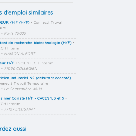
s d'emploi similaires
EUR /H.F (H/F)
• Connectt Travail
ire
•
Paris 75005
tant de recherche biotechnologie (H/F)
•
CH Intérim
•
MAISON ALFORT
seur H/F
• SCIENTECH Intérim
•
77090 COLLEGIEN
ricien industriel N2 (débutant accepté)
onnectt Travail Temporaire
•
La Chevrolière 44118
inier Cariste H/F - CACES 1, 3 et 5
•
CH Intérim
•
77127 LIEUSAINT
dez aussi