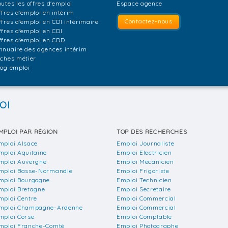
outes les offres d'emploi
Espace agence
ffres d'emploi en intérim
Contactez-nous
ffres d'emploi en CDI intérimaire
ffres d'emploi en CDI
ffres d'emploi en CDD
nnuaire des agences intérim
iches métier
log emploi
OI
MPLOI PAR RÉGION
TOP DES RECHERCHES
mploi Alsace
Emploi Journaliste
mploi Aquitaine
Emploi Electricien
mploi Auvergne
Emploi Mecanicien
mploi Basse-Normandie
Emploi Frigoriste
mploi Bourgogne
Emploi Technicien
mploi Bretagne
Emploi Secretaire
mploi Centre
Emploi Commercial
mploi Champagne-Ardenne
Emploi Commercial
mploi Corse
Emploi Comptable
mploi Franche-Comté
Emploi Photographe