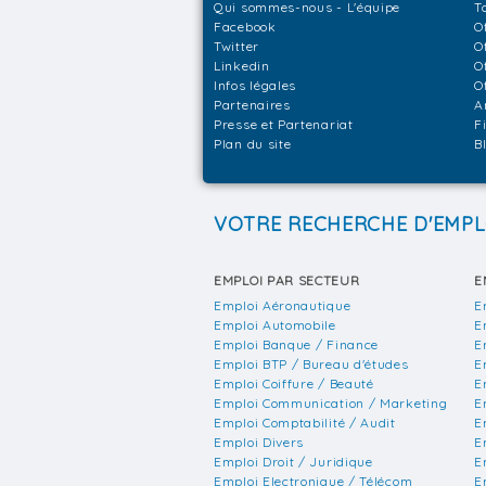
Qui sommes-nous - L'équipe
T
Facebook
O
Twitter
O
Linkedin
O
Infos légales
O
Partenaires
A
Presse et Partenariat
F
Plan du site
B
VOTRE RECHERCHE D'EMPL
EMPLOI PAR SECTEUR
E
Emploi Aéronautique
E
Emploi Automobile
E
Emploi Banque / Finance
E
Emploi BTP / Bureau d'études
E
Emploi Coiffure / Beauté
E
Emploi Communication / Marketing
E
Emploi Comptabilité / Audit
E
Emploi Divers
E
Emploi Droit / Juridique
E
Emploi Electronique / Télécom
E