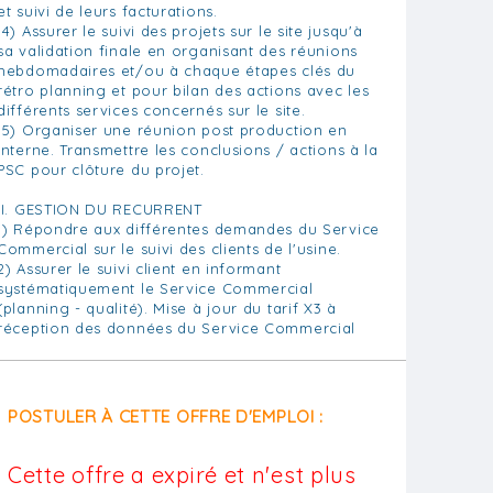
et suivi de leurs facturations.
14) Assurer le suivi des projets sur le site jusqu'à
sa validation finale en organisant des réunions
hebdomadaires et/ou à chaque étapes clés du
rétro planning et pour bilan des actions avec les
différents services concernés sur le site.
15) Organiser une réunion post production en
interne. Transmettre les conclusions / actions à la
PSC pour clôture du projet.
II. GESTION DU RECURRENT
1) Répondre aux différentes demandes du Service
Commercial sur le suivi des clients de l'usine.
2) Assurer le suivi client en informant
systématiquement le Service Commercial
(planning - qualité). Mise à jour du tarif X3 à
réception des données du Service Commercial
POSTULER À CETTE OFFRE D'EMPLOI :
Cette offre a expiré et n'est plus