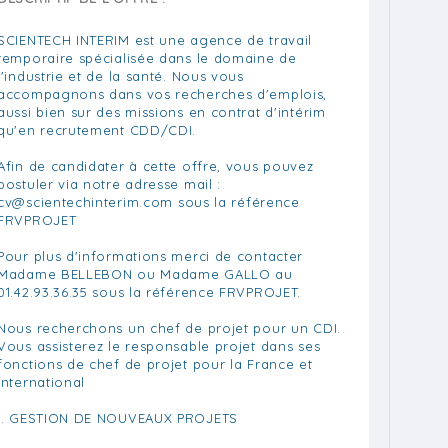
SCIENTECH INTERIM est une agence de travail
temporaire spécialisée dans le domaine de
l'industrie et de la santé. Nous vous
accompagnons dans vos recherches d'emplois,
aussi bien sur des missions en contrat d'intérim
qu'en recrutement CDD/CDI.
Afin de candidater à cette offre, vous pouvez
postuler via notre adresse mail :
cv@scientechinterim.com
sous la référence
FRVPROJET
Pour plus d'informations merci de contacter
Madame BELLEBON ou Madame GALLO au
01.42.93.36.35 sous la référence FRVPROJET.
Nous recherchons un chef de projet pour un CDI.
Vous assisterez le responsable projet dans ses
fonctions de chef de projet pour la France et
international
I. GESTION DE NOUVEAUX PROJETS