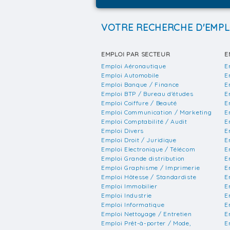
VOTRE RECHERCHE D'EMPL
EMPLOI PAR SECTEUR
E
Emploi Aéronautique
E
Emploi Automobile
E
Emploi Banque / Finance
E
Emploi BTP / Bureau d'études
E
Emploi Coiffure / Beauté
E
Emploi Communication / Marketing
E
Emploi Comptabilité / Audit
E
Emploi Divers
E
Emploi Droit / Juridique
E
Emploi Electronique / Télécom
E
Emploi Grande distribution
E
Emploi Graphisme / Imprimerie
E
Emploi Hôtesse / Standardiste
E
Emploi Immobilier
E
Emploi Industrie
E
Emploi Informatique
E
Emploi Nettoyage / Entretien
E
Emploi Prêt-à-porter / Mode,
E