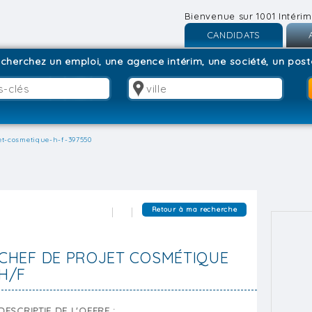
Bienvenue sur 1001 Intérim
CANDIDATS
Inscription
I
cherchez un emploi, une agence intérim, une société, un poste
Connexion
C
et-cosmetique-h-f-397550
Retour à ma recherche
CHEF DE PROJET COSMÉTIQUE
H/F
DESCRIPTIF DE L'OFFRE :