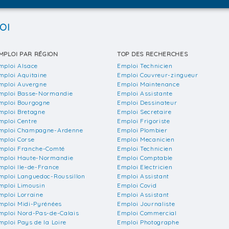
OI
MPLOI PAR RÉGION
TOP DES RECHERCHES
mploi Alsace
Emploi Technicien
mploi Aquitaine
Emploi Couvreur-zingueur
mploi Auvergne
Emploi Maintenance
mploi Basse-Normandie
Emploi Assistante
mploi Bourgogne
Emploi Dessinateur
mploi Bretagne
Emploi Secretaire
mploi Centre
Emploi Frigoriste
mploi Champagne-Ardenne
Emploi Plombier
mploi Corse
Emploi Mecanicien
mploi Franche-Comté
Emploi Technicien
mploi Haute-Normandie
Emploi Comptable
mploi Ile-de-France
Emploi Electricien
mploi Languedoc-Roussillon
Emploi Assistant
mploi Limousin
Emploi Covid
mploi Lorraine
Emploi Assistant
mploi Midi-Pyrénées
Emploi Journaliste
mploi Nord-Pas-de-Calais
Emploi Commercial
mploi Pays de la Loire
Emploi Photographe