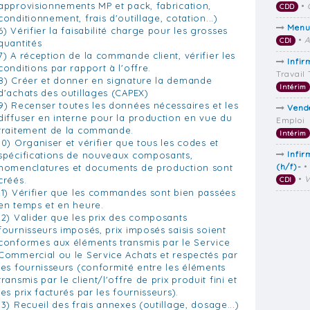
approvisionnements MP et pack, fabrication,
•
CDD
conditionnement, frais d'outillage, cotation...)
Menui
6) Vérifier la faisabilité charge pour les grosses
•
A
CDI
quantités
7) A réception de la commande client, vérifier les
Infir
conditions par rapport à l'offre.
Travail
8) Créer et donner en signature la demande
Intérim
d'achats des outillages (CAPEX)
9) Recenser toutes les données nécessaires et les
Vend
diffuser en interne pour la production en vue du
Emploi
traitement de la commande.
Intérim
10) Organiser et vérifier que tous les codes et
Infir
spécifications de nouveaux composants,
(h/f)-
•
nomenclatures et documents de production sont
•
V
créés.
CDI
11) Vérifier que les commandes sont bien passées
en temps et en heure.
12) Valider que les prix des composants
fournisseurs imposés, prix imposés saisis soient
conformes aux éléments transmis par le Service
Commercial ou le Service Achats et respectés par
les fournisseurs (conformité entre les éléments
transmis par le client/l'offre de prix produit fini et
les prix facturés par les fournisseurs).
13) Recueil des frais annexes (outillage, dosage...)