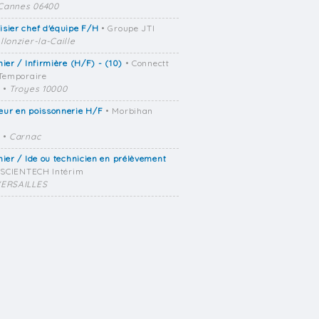
Cannes 06400
sier chef d'équipe F/H
• Groupe JTI
llonzier-la-Caille
mier / Infirmière (H/F) - (10)
• Connectt
 Temporaire
•
Troyes 10000
eur en poissonnerie H/F
• Morbihan
•
Carnac
mier / Ide ou technicien en prélèvement
 SCIENTECH Intérim
ERSAILLES