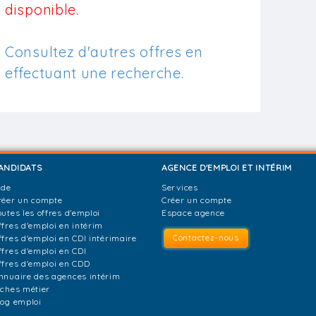
disponible.
Consultez d'autres offres en
effectuant une recherche.
ANDIDATS
AGENCE D'EMPLOI ET INTÉRIM
ide
Services
réer un compte
Créer un compte
outes les offres d'emploi
Espace agence
ffres d'emploi en intérim
Contactez-nous
ffres d'emploi en CDI intérimaire
ffres d'emploi en CDI
ffres d'emploi en CDD
nnuaire des agences intérim
iches métier
log emploi