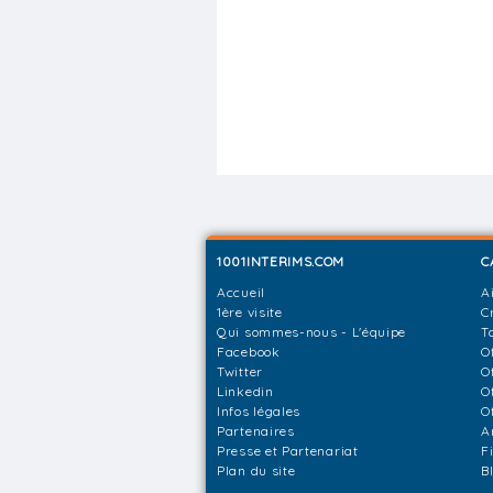
1001INTERIMS.COM
C
Accueil
A
1ère visite
C
Qui sommes-nous - L'équipe
T
Facebook
O
Twitter
O
Linkedin
O
Infos légales
O
Partenaires
A
Presse et Partenariat
F
Plan du site
B