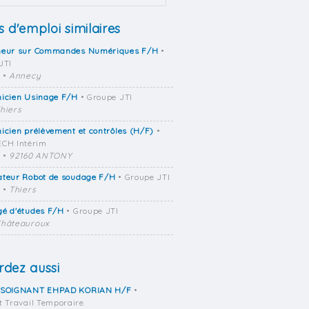
s d'emploi similaires
neur sur Commandes Numériques F/H
•
JTI
•
Annecy
nicien Usinage F/H
• Groupe JTI
hiers
icien prélèvement et contrôles (H/F)
•
CH Intérim
•
92160 ANTONY
ateur Robot de soudage F/H
• Groupe JTI
•
Thiers
gé d'études F/H
• Groupe JTI
hâteauroux
dez aussi
 SOIGNANT EHPAD KORIAN H/F
•
t Travail Temporaire