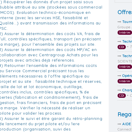
1) Récupérer les donnés d'un projet saisi sous
Bubble attribué au site (stockées sous commercial
Offre
IMCOS). Evaluation technico-économique en
interne (avec les services HSE, faisabilité et
Tour
Qualité...) avant transmission des informations au
Groupe 
PSC.
Intérim
2) Assurer la détermination des coûts VA, frais de
full, contrôles spécifiques, transport (en précisant
Tech
la marge), pour l'ensemble des projets sur site.
•
T
CDI
3) Assurer la détermination des coûts MP/AC en
collaboration avec Centragroup Achats pour les
Techn
projets avec articles déjà référencés.
SCIENTE
4) Retourner l'ensemble des informations coûts
Intérim
au Service Commercial précisant tous les
Opér
éléments nécessaires à l'offre spécifique au
projet et au site : faisabilité technique et réserves,
Intérim
taille de lot et lot économique, outillage,
Char
contrôles inclus, contrôles spécifiques, % de
•
C
CDI
pertes (fabrication et conditionnement), frais de
gestion, frais financiers, frais de port en précisant
la marge. Vérifier la nécessité de réaliser un
pilote pour valider les process.
Regar
5) Assurer le suivi et être garant du rétro-planning
de lancement du prjet pilote et/ou 1ere
AIDE
production (organisation, suivi des
Connect