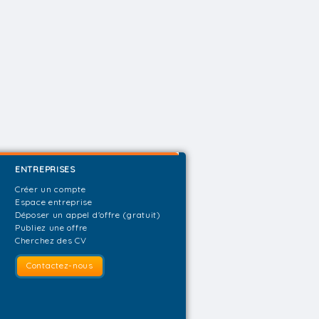
ENTREPRISES
Créer un compte
Espace entreprise
Déposer un appel d'offre (gratuit)
Publiez une offre
Cherchez des CV
Contactez-nous