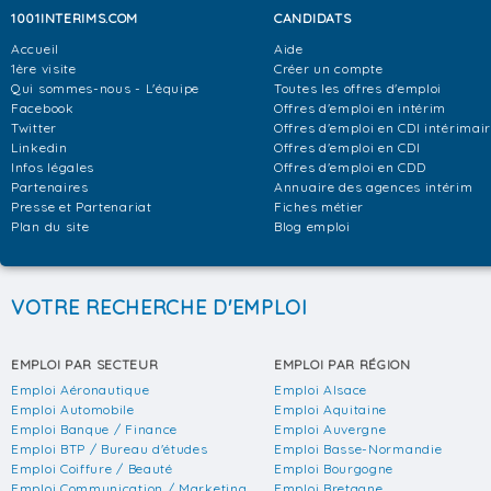
1001INTERIMS.COM
CANDIDATS
Accueil
Aide
1ère visite
Créer un compte
Qui sommes-nous - L'équipe
Toutes les offres d'emploi
Facebook
Offres d'emploi en intérim
Twitter
Offres d'emploi en CDI intérimai
Linkedin
Offres d'emploi en CDI
Infos légales
Offres d'emploi en CDD
Partenaires
Annuaire des agences intérim
Presse et Partenariat
Fiches métier
Plan du site
Blog emploi
VOTRE RECHERCHE D'EMPLOI
EMPLOI PAR SECTEUR
EMPLOI PAR RÉGION
Emploi Aéronautique
Emploi Alsace
Emploi Automobile
Emploi Aquitaine
Emploi Banque / Finance
Emploi Auvergne
Emploi BTP / Bureau d'études
Emploi Basse-Normandie
Emploi Coiffure / Beauté
Emploi Bourgogne
Emploi Communication / Marketing
Emploi Bretagne