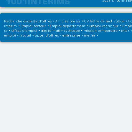
2026 © 1001INTER
Recherche avancée d'offres
•
Articles presse
•
CV lettre de motivation
•
Co
intérim
•
Emploi secteur
•
Emploi département
•
Emploi recruteur
•
Emplo
cv • offres d'emploi • alerte mail • cvtheque • mission temporaire • interi
emploi • travail • appel d'offres • entreprise • metier •