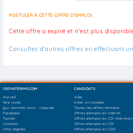
POSTULER À CETTE OFFRE D'EMPLOI :
Cette offre a expiré et n'est plus disponible
Consultez d'autres offres en effectuant u
1001INTERIMS.COM
CANDIDATS
Accueil
Aide
1ère visite
Créer un compte
Qui sommes-nous - L'équipe
Toutes les offres d'emploi
Facebook
Offres d'emploi en intérim
Twitter
Offres d'emploi en CDI intérimai
Linkedin
Offres d'emploi en CDI
Infos légales
Offres d'emploi en CDD