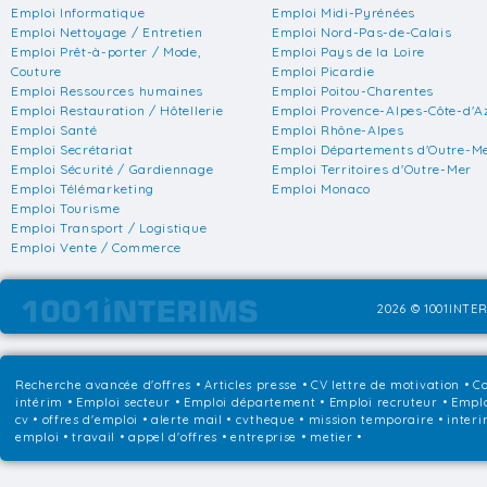
Emploi Informatique
Emploi Midi-Pyrénées
Emploi Nettoyage / Entretien
Emploi Nord-Pas-de-Calais
Emploi Prêt-à-porter / Mode,
Emploi Pays de la Loire
Couture
Emploi Picardie
Emploi Ressources humaines
Emploi Poitou-Charentes
Emploi Restauration / Hôtellerie
Emploi Provence-Alpes-Côte-d'A
Emploi Santé
Emploi Rhône-Alpes
Emploi Secrétariat
Emploi Départements d'Outre-M
Emploi Sécurité / Gardiennage
Emploi Territoires d'Outre-Mer
Emploi Télémarketing
Emploi Monaco
Emploi Tourisme
Emploi Transport / Logistique
Emploi Vente / Commerce
2026 © 1001INTER
Recherche avancée d'offres
•
Articles presse
•
CV lettre de motivation
•
Co
intérim
•
Emploi secteur
•
Emploi département
•
Emploi recruteur
•
Emplo
cv • offres d'emploi • alerte mail • cvtheque • mission temporaire • interi
emploi • travail • appel d'offres • entreprise • metier •