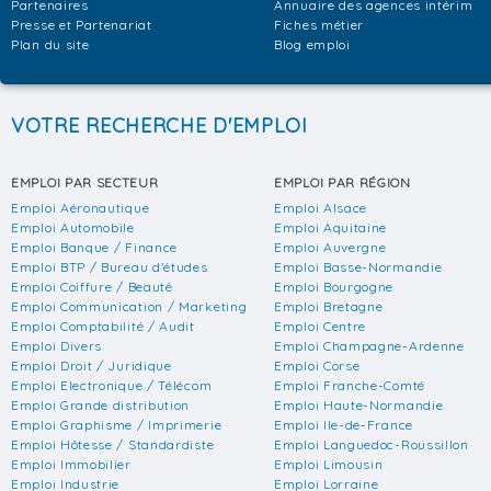
Partenaires
Annuaire des agences intérim
Presse et Partenariat
Fiches métier
Plan du site
Blog emploi
VOTRE RECHERCHE D'EMPLOI
EMPLOI PAR SECTEUR
EMPLOI PAR RÉGION
Emploi Aéronautique
Emploi Alsace
Emploi Automobile
Emploi Aquitaine
Emploi Banque / Finance
Emploi Auvergne
Emploi BTP / Bureau d'études
Emploi Basse-Normandie
Emploi Coiffure / Beauté
Emploi Bourgogne
Emploi Communication / Marketing
Emploi Bretagne
Emploi Comptabilité / Audit
Emploi Centre
Emploi Divers
Emploi Champagne-Ardenne
Emploi Droit / Juridique
Emploi Corse
Emploi Electronique / Télécom
Emploi Franche-Comté
Emploi Grande distribution
Emploi Haute-Normandie
Emploi Graphisme / Imprimerie
Emploi Ile-de-France
Emploi Hôtesse / Standardiste
Emploi Languedoc-Roussillon
Emploi Immobilier
Emploi Limousin
Emploi Industrie
Emploi Lorraine