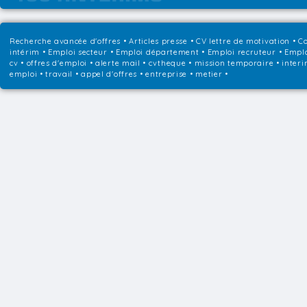
Recherche avancée d'offres
•
Articles presse
•
CV lettre de motivation
•
Co
intérim
•
Emploi secteur
•
Emploi département
•
Emploi recruteur
•
Emplo
cv • offres d'emploi • alerte mail • cvtheque • mission temporaire • interi
emploi • travail • appel d'offres • entreprise • metier •