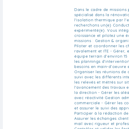
Dans le cadre de missions p
spécialisé dans la rénovati
l'isolation thermique par l'
recherchons un(e) Conduct
expérimenté(e). Vous intég
croissance et pilotez une é
missions : Gestion & organi
Piloter et coordonner les c
ravalement et ITE - Gérer,
équipe terrain d'environ 15
les plannings d'intervention
besoins en main-d'oeuvre e
Organiser les réunions de c
suivi avec les différents in
les relevés et métrés sur sit
l'avancement des travaux et
la direction - Gérer les alé
avec réactivité Gestion adm
commerciale - Gérer les c
et assurer le suivi des app
Participer à la rédaction de
Assurer les échanges client
mail avec rigueur et profe
Contrôler et valider les fac