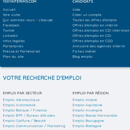
1001INTERIMS.COM
CANDIDATS
Accueil
Aide
1ère visite
Créer un compte
Qui sommes-nous - L'équipe
Toutes les offres d'emploi
Facebook
Offres d'emploi en intérim
Twitter
Offres d'emploi en CDI intérimai
Linkedin
Offres d'emploi en CDI
Infos légales
Offres d'emploi en CDD
Partenaires
Annuaire des agences intérim
Presse et Partenariat
Fiches métier
Plan du site
Blog emploi
VOTRE RECHERCHE D'EMPLOI
EMPLOI PAR SECTEUR
EMPLOI PAR RÉGION
Emploi Aéronautique
Emploi Alsace
Emploi Automobile
Emploi Aquitaine
Emploi Banque / Finance
Emploi Auvergne
Emploi BTP / Bureau d'études
Emploi Basse-Normandie
Emploi Coiffure / Beauté
Emploi Bourgogne
Emploi Communication / Marketing
Emploi Bretagne