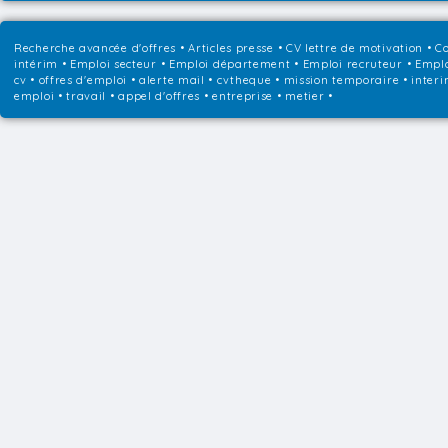
Recherche avancée d'offres
•
Articles presse
•
CV lettre de motivation
•
Co
intérim
•
Emploi secteur
•
Emploi département
•
Emploi recruteur
•
Emplo
cv • offres d'emploi • alerte mail • cvtheque • mission temporaire • interi
emploi • travail • appel d'offres • entreprise • metier •