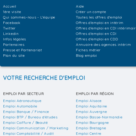
Accueil
Aide
1ère visite
Créer un compte
Qui sommes-nous - L'équipe
Toutes les offres d'emploi
Facebook
Offres d'emploi en intérim
Twitter
Offres d'emploi en CDI intérimai
Linkedin
Offres d'emploi en CDI
Infos légales
Offres d'emploi en CDD
Partenaires
Annuaire des agences intérim
Presse et Partenariat
Fiches métier
Plan du site
Blog emploi
VOTRE RECHERCHE D'EMPLOI
EMPLOI PAR SECTEUR
EMPLOI PAR RÉGION
Emploi Aéronautique
Emploi Alsace
Emploi Automobile
Emploi Aquitaine
Emploi Banque / Finance
Emploi Auvergne
Emploi BTP / Bureau d'études
Emploi Basse-Normandie
Emploi Coiffure / Beauté
Emploi Bourgogne
Emploi Communication / Marketing
Emploi Bretagne
Emploi Comptabilité / Audit
Emploi Centre