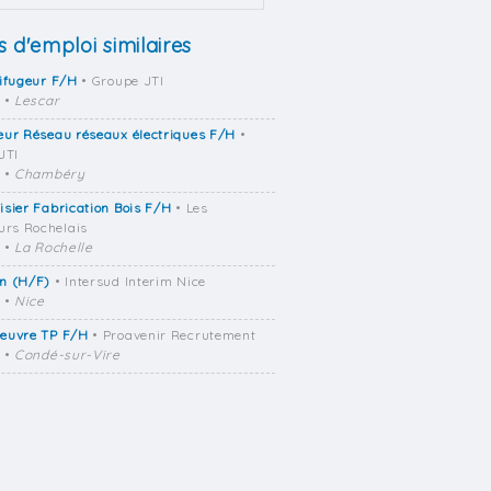
s d'emploi similaires
ifugeur F/H
• Groupe JTI
•
Lescar
ur Réseau réseaux électriques F/H
•
JTI
•
Chambéry
sier Fabrication Bois F/H
• Les
urs Rochelais
•
La Rochelle
n (H/F)
• Intersud Interim Nice
•
Nice
euvre TP F/H
• Proavenir Recrutement
•
Condé-sur-Vire