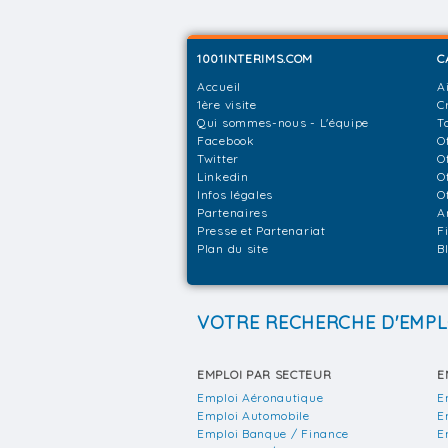
1001INTERIMS.COM
C
Accueil
A
1ère visite
C
Qui sommes-nous - L'équipe
T
Facebook
O
Twitter
O
Linkedin
O
Infos légales
O
Partenaires
A
Presse et Partenariat
F
Plan du site
B
VOTRE RECHERCHE D'EMPL
EMPLOI PAR SECTEUR
E
Emploi Aéronautique
E
Emploi Automobile
E
Emploi Banque / Finance
E