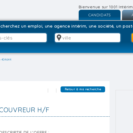
Bienvenue sur 1001 Intérim
CANDIDATS
Inscription
I
cherchez un emploi, une agence intérim, une société, un poste
Connexion
C
-404644
Retour à ma recherche
COUVREUR H/F
DESCRIPTIF DE L'OFFRE :