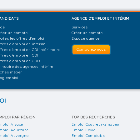
ANDIDATS
AGENCE D'EMPLOI ET INTÉRIM
ide
Services
réer un compte
Créer un compte
outes les offres d'emploi
Espace agence
ffres d'emploi en intérim
Contactez-nous
ffres d'emploi en CDI intérimaire
ffres d'emploi en CDI
ffres d'emploi en CDD
nnuaire des agences intérim
iches métier
log emploi
OI
MPLOI PAR RÉGION
TOP DES RECHERCHES
mploi Alsace
Emploi Couvreur-zingueur
mploi Aquitaine
Emploi Covid
mploi Auvergne
Emploi Comptable