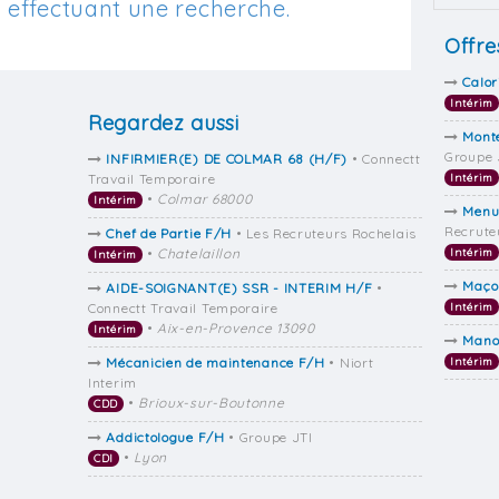
effectuant une recherche.
Offre
Calor
Intérim
Regardez aussi
Monte
Groupe 
INFIRMIER(E) DE COLMAR 68 (H/F)
• Connectt
Travail Temporaire
Intérim
•
Colmar 68000
Intérim
Menui
Recrute
Chef de Partie F/H
• Les Recruteurs Rochelais
•
Chatelaillon
Intérim
Intérim
Maço
AIDE-SOIGNANT(E) SSR - INTERIM H/F
•
Connectt Travail Temporaire
Intérim
•
Aix-en-Provence 13090
Intérim
Mano
Mécanicien de maintenance F/H
• Niort
Intérim
Interim
•
Brioux-sur-Boutonne
CDD
Addictologue F/H
• Groupe JTI
•
Lyon
CDI