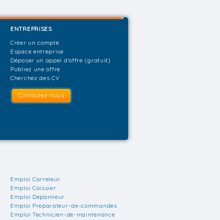
ENTREPRISES
Créer un compte
Espace entreprise
Déposer un appel d'offre (gratuit)
Publiez une offre
Cherchez des CV
Contactez-nous
Emploi Carreleur
Emploi Caissier
Emploi Depanneur
Emploi Preparateur-de-commandes
Emploi Technicien-de-maintenance