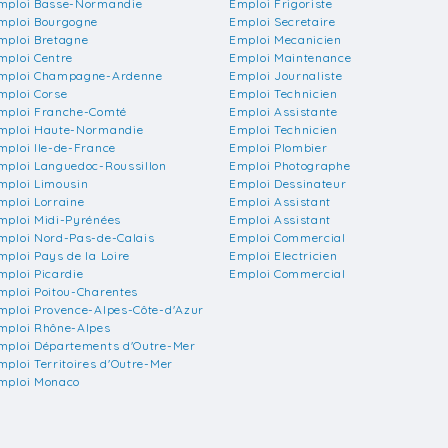
mploi Basse-Normandie
Emploi Frigoriste
mploi Bourgogne
Emploi Secretaire
mploi Bretagne
Emploi Mecanicien
mploi Centre
Emploi Maintenance
mploi Champagne-Ardenne
Emploi Journaliste
mploi Corse
Emploi Technicien
mploi Franche-Comté
Emploi Assistante
mploi Haute-Normandie
Emploi Technicien
mploi Ile-de-France
Emploi Plombier
mploi Languedoc-Roussillon
Emploi Photographe
mploi Limousin
Emploi Dessinateur
mploi Lorraine
Emploi Assistant
mploi Midi-Pyrénées
Emploi Assistant
mploi Nord-Pas-de-Calais
Emploi Commercial
mploi Pays de la Loire
Emploi Electricien
mploi Picardie
Emploi Commercial
mploi Poitou-Charentes
mploi Provence-Alpes-Côte-d'Azur
mploi Rhône-Alpes
mploi Départements d'Outre-Mer
mploi Territoires d'Outre-Mer
mploi Monaco