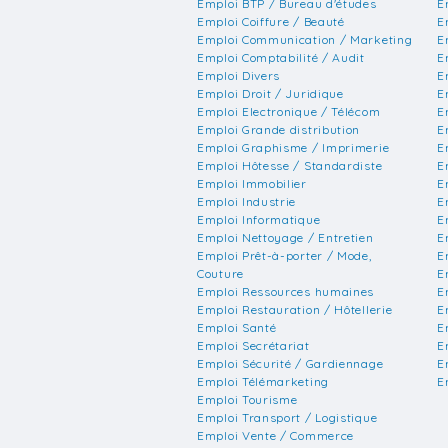
Emploi BTP / Bureau d'études
E
Emploi Coiffure / Beauté
E
Emploi Communication / Marketing
E
Emploi Comptabilité / Audit
E
Emploi Divers
E
Emploi Droit / Juridique
E
Emploi Electronique / Télécom
E
Emploi Grande distribution
E
Emploi Graphisme / Imprimerie
E
Emploi Hôtesse / Standardiste
E
Emploi Immobilier
E
Emploi Industrie
E
Emploi Informatique
E
Emploi Nettoyage / Entretien
E
Emploi Prêt-à-porter / Mode,
E
Couture
E
Emploi Ressources humaines
E
Emploi Restauration / Hôtellerie
E
Emploi Santé
E
Emploi Secrétariat
E
Emploi Sécurité / Gardiennage
E
Emploi Télémarketing
E
Emploi Tourisme
Emploi Transport / Logistique
Emploi Vente / Commerce