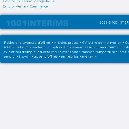
Emploi Transport / Logistique
Emploi Vente / Commerce
2026 © 1001INTER
Recherche avancée d'offres
•
Articles presse
•
CV lettre de motivation
•
Co
intérim
•
Emploi secteur
•
Emploi département
•
Emploi recruteur
•
Emplo
cv • offres d'emploi • alerte mail • cvtheque • mission temporaire • interi
emploi • travail • appel d'offres • entreprise • metier •