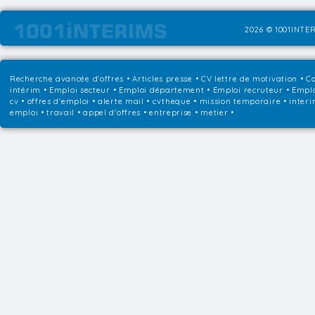
2026 © 1001INTER
Recherche avancée d'offres
•
Articles presse
•
CV lettre de motivation
•
Co
intérim
•
Emploi secteur
•
Emploi département
•
Emploi recruteur
•
Emplo
cv • offres d'emploi • alerte mail • cvtheque • mission temporaire • interi
emploi • travail • appel d'offres • entreprise • metier •