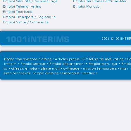
Emploi Sécurité / Gardiennage
Emploi Territoires d'Outre-Mer
Emploi Télémarketing
Emploi Monaco
Emploi Tourisme
Emploi Transport / Logistique
Emploi Vente / Commerce
2026 © 1001INTER
Recherche avancée d'offres
•
Articles presse
•
CV lettre de motivation
•
Co
intérim
•
Emploi secteur
•
Emploi département
•
Emploi recruteur
•
Emplo
cv • offres d'emploi • alerte mail • cvtheque • mission temporaire • interi
emploi • travail • appel d'offres • entreprise • metier •