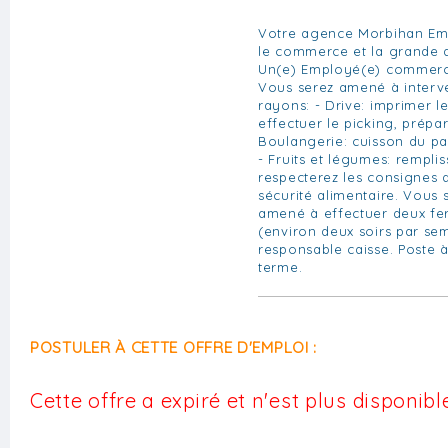
Votre agence Morbihan Emp
le commerce et la grande di
Un(e) Employé(e) commerci
Vous serez amené à interve
rayons: - Drive: imprimer 
effectuer le picking, prép
Boulangerie: cuisson du pa
- Fruits et légumes: rempl
respecterez les consignes 
sécurité alimentaire. Vous
amené à effectuer deux fe
(environ deux soirs par se
responsable caisse. Poste à
terme.
POSTULER À CETTE OFFRE D'EMPLOI :
Cette offre a expiré et n'est plus disponible