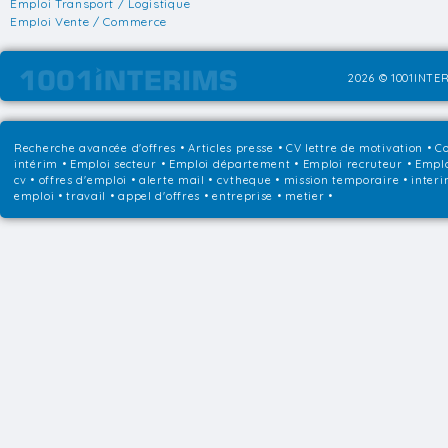
Emploi Transport / Logistique
Emploi Vente / Commerce
2026 © 1001INTER
Recherche avancée d'offres
•
Articles presse
•
CV lettre de motivation
•
Co
intérim
•
Emploi secteur
•
Emploi département
•
Emploi recruteur
•
Emplo
cv • offres d'emploi • alerte mail • cvtheque • mission temporaire • interi
emploi • travail • appel d'offres • entreprise • metier •