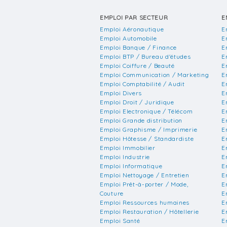
EMPLOI PAR SECTEUR
E
Emploi Aéronautique
E
Emploi Automobile
E
Emploi Banque / Finance
E
Emploi BTP / Bureau d'études
E
Emploi Coiffure / Beauté
E
Emploi Communication / Marketing
E
Emploi Comptabilité / Audit
E
Emploi Divers
E
Emploi Droit / Juridique
E
Emploi Electronique / Télécom
E
Emploi Grande distribution
E
Emploi Graphisme / Imprimerie
E
Emploi Hôtesse / Standardiste
E
Emploi Immobilier
E
Emploi Industrie
E
Emploi Informatique
E
Emploi Nettoyage / Entretien
E
Emploi Prêt-à-porter / Mode,
E
Couture
E
Emploi Ressources humaines
E
Emploi Restauration / Hôtellerie
E
Emploi Santé
E