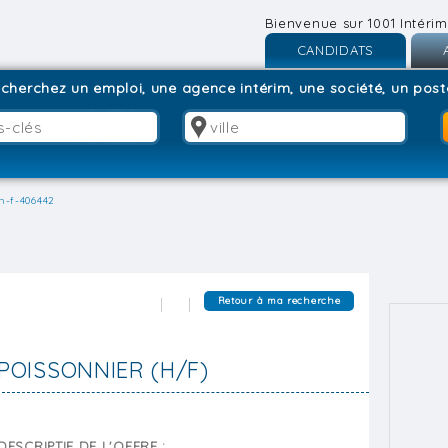
Bienvenue sur 1001 Intérim
CANDIDATS
Inscription
I
cherchez un emploi, une agence intérim, une société, un poste
Connexion
C
h-f-406442
Retour à ma recherche
POISSONNIER (H/F)
DESCRIPTIF DE L'OFFRE :