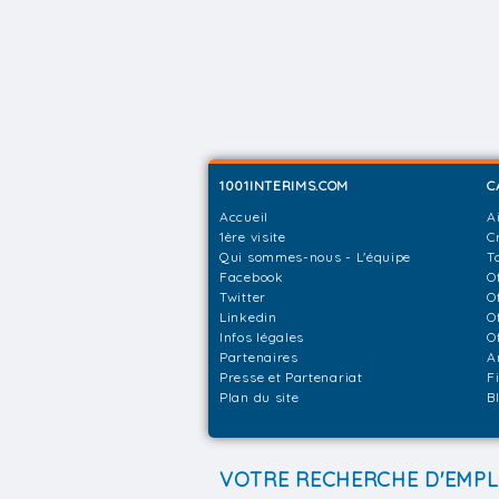
1001INTERIMS.COM
C
Accueil
A
1ère visite
C
Qui sommes-nous - L'équipe
T
Facebook
O
Twitter
O
Linkedin
O
Infos légales
O
Partenaires
A
Presse et Partenariat
F
Plan du site
B
VOTRE RECHERCHE D'EMPL