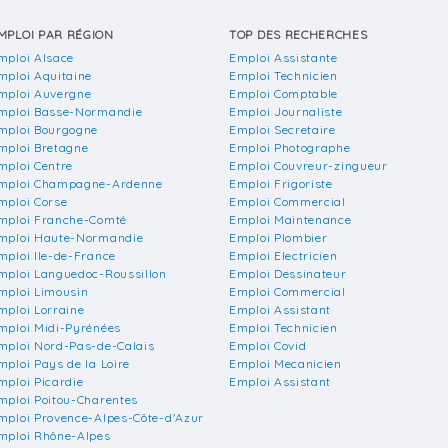
MPLOI PAR RÉGION
TOP DES RECHERCHES
mploi Alsace
Emploi Assistante
mploi Aquitaine
Emploi Technicien
mploi Auvergne
Emploi Comptable
mploi Basse-Normandie
Emploi Journaliste
mploi Bourgogne
Emploi Secretaire
mploi Bretagne
Emploi Photographe
mploi Centre
Emploi Couvreur-zingueur
mploi Champagne-Ardenne
Emploi Frigoriste
mploi Corse
Emploi Commercial
mploi Franche-Comté
Emploi Maintenance
mploi Haute-Normandie
Emploi Plombier
mploi Ile-de-France
Emploi Electricien
mploi Languedoc-Roussillon
Emploi Dessinateur
mploi Limousin
Emploi Commercial
mploi Lorraine
Emploi Assistant
mploi Midi-Pyrénées
Emploi Technicien
mploi Nord-Pas-de-Calais
Emploi Covid
mploi Pays de la Loire
Emploi Mecanicien
mploi Picardie
Emploi Assistant
mploi Poitou-Charentes
mploi Provence-Alpes-Côte-d'Azur
mploi Rhône-Alpes