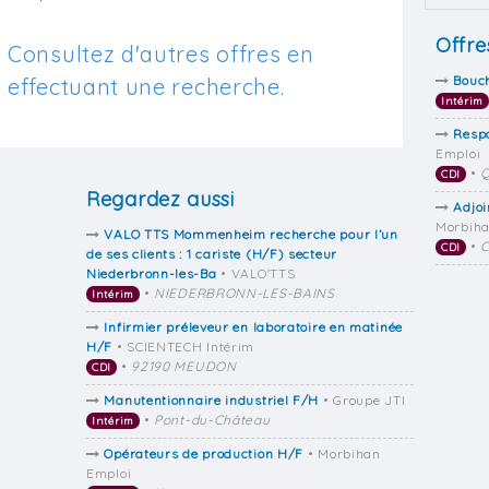
Offre
Consultez d'autres offres en
Bouc
effectuant une recherche.
Intérim
Resp
Emploi
•
Q
CDI
Regardez aussi
Adjoi
Morbiha
VALO TTS Mommenheim recherche pour l’un
•
C
CDI
de ses clients : 1 cariste (H/F) secteur
Niederbronn-les-Ba
• VALO'TTS
•
NIEDERBRONN-LES-BAINS
Intérim
Infirmier préleveur en laboratoire en matinée
H/F
• SCIENTECH Intérim
•
92190 MEUDON
CDI
Manutentionnaire industriel F/H
• Groupe JTI
•
Pont-du-Château
Intérim
Opérateurs de production H/F
• Morbihan
Emploi