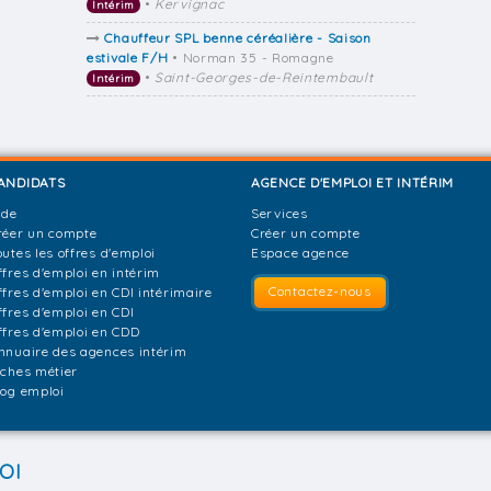
•
Kervignac
Intérim
Chauffeur SPL benne céréalière - Saison
estivale F/H
• Norman 35 - Romagne
•
Saint-Georges-de-Reintembault
Intérim
ANDIDATS
AGENCE D'EMPLOI ET INTÉRIM
ide
Services
réer un compte
Créer un compte
outes les offres d'emploi
Espace agence
ffres d'emploi en intérim
Contactez-nous
ffres d'emploi en CDI intérimaire
ffres d'emploi en CDI
ffres d'emploi en CDD
nnuaire des agences intérim
iches métier
log emploi
OI