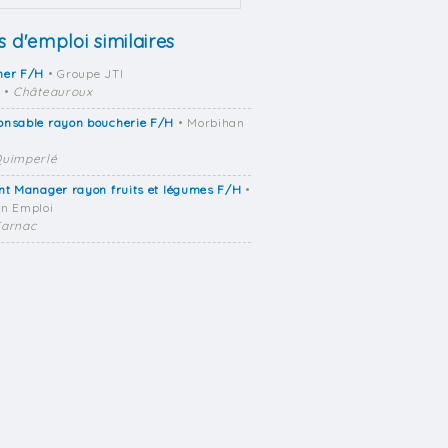
s d'emploi similaires
her F/H
• Groupe JTI
•
Châteauroux
onsable rayon boucherie F/H
• Morbihan
uimperlé
nt Manager rayon fruits et légumes F/H
•
n Emploi
arnac