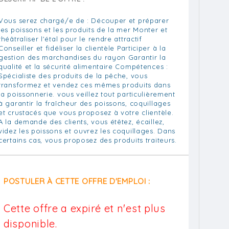
Vous serez chargé/e de : Découper et préparer
les poissons et les produits de la mer Monter et
théâtraliser l'étal pour le rendre attractif
Conseiller et fidéliser la clientèle Participer à la
gestion des marchandises du rayon Garantir la
qualité et la sécurité alimentaire Compétences :
Spécialiste des produits de la pêche, vous
transformez et vendez ces mêmes produits dans
la poissonnerie. vous veillez tout particulièrement
à garantir la fraîcheur des poissons, coquillages
et crustacés que vous proposez à votre clientèle.
A la demande des clients, vous étêtez, écaillez,
videz les poissons et ouvrez les coquillages. Dans
certains cas, vous proposez des produits traiteurs.
POSTULER À CETTE OFFRE D'EMPLOI :
Cette offre a expiré et n'est plus
disponible.