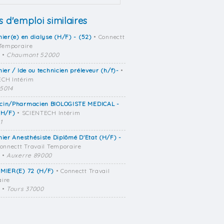
s d'emploi similaires
mier(e) en dialyse (H/F) - (52)
• Connectt
 Temporaire
•
Chaumont 52000
mier / Ide ou technicien préleveur (h/f)-
•
CH Intérim
5014
cin/Pharmacien BIOLOGISTE MEDICAL -
(H/F)
• SCIENTECH Intérim
1
mier Anesthésiste Diplômé D'Etat (H/F) -
onnectt Travail Temporaire
•
Auxerre 89000
RMIER(E) 72 (H/F)
• Connectt Travail
ire
•
Tours 37000