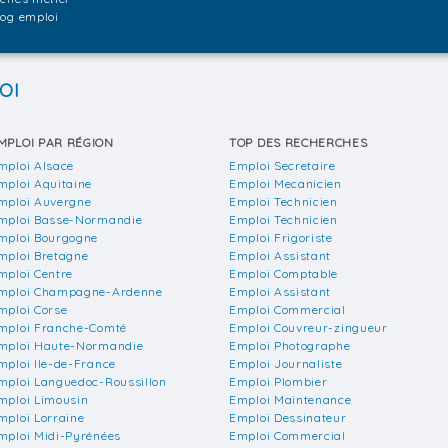
log emploi
OI
MPLOI PAR RÉGION
TOP DES RECHERCHES
mploi Alsace
Emploi Secretaire
mploi Aquitaine
Emploi Mecanicien
mploi Auvergne
Emploi Technicien
mploi Basse-Normandie
Emploi Technicien
mploi Bourgogne
Emploi Frigoriste
mploi Bretagne
Emploi Assistant
mploi Centre
Emploi Comptable
mploi Champagne-Ardenne
Emploi Assistant
mploi Corse
Emploi Commercial
mploi Franche-Comté
Emploi Couvreur-zingueur
mploi Haute-Normandie
Emploi Photographe
mploi Ile-de-France
Emploi Journaliste
mploi Languedoc-Roussillon
Emploi Plombier
mploi Limousin
Emploi Maintenance
mploi Lorraine
Emploi Dessinateur
mploi Midi-Pyrénées
Emploi Commercial