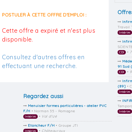
Offre
POSTULER À CETTE OFFRE D'EMPLOI :
Infir
Travail
Cette offre a expiré et n'est plus
Intérim
disponible.
Infir
SCIENTE
•
7
CDI
Consultez d'autres offres en
Méde
effectuant une recherche.
91 Sud 
•
9
CDI
Infir
(89]
• C
Intérim
Regardez aussi
INFI
Menuisier formes particulières - atelier PVC
Tempora
F/H
• Norman 35 - Romagne
Intérim
•
Val d'izé
Intérim
Etancheur F/H
• Groupe JTI
•
Châteauroux
Intérim