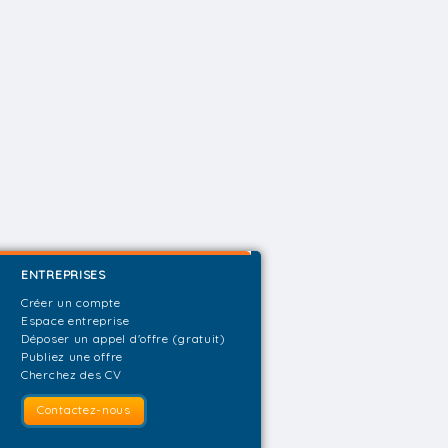
ENTREPRISES
Créer un compte
Espace entreprise
Déposer un appel d'offre (gratuit)
Publiez une offre
Cherchez des CV
Contactez-nous