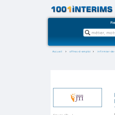
Re
Accueil
offres-d-emploi
infirmier-de