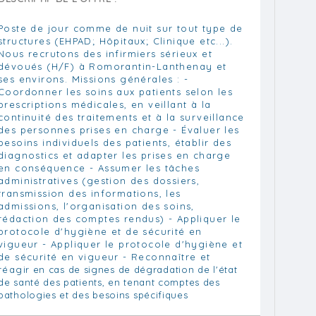
Poste de jour comme de nuit sur tout type de
structures (EHPAD; Hôpitaux; Clinique etc...).
Nous recrutons des infirmiers sérieux et
dévoués (H/F) à Romorantin-Lanthenay et
ses environs. Missions générales : -
Coordonner les soins aux patients selon les
prescriptions médicales, en veillant à la
continuité des traitements et à la surveillance
des personnes prises en charge - Évaluer les
besoins individuels des patients, établir des
diagnostics et adapter les prises en charge
en conséquence - Assumer les tâches
administratives (gestion des dossiers,
transmission des informations, les
admissions, l'organisation des soins,
rédaction des comptes rendus) - Appliquer le
protocole d'hygiène et de sécurité en
vigueur - Appliquer le protocole d'hygiène et
de sécurité en vigueur - Reconnaître et
réagir en cas de signes de dégradation de l'état
de santé des patients, en tenant comptes des
pathologies et des besoins spécifiques