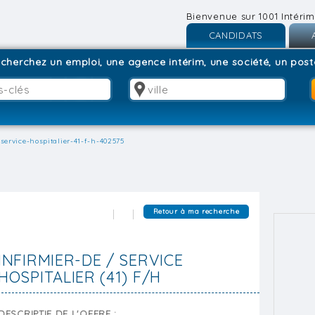
Bienvenue sur 1001 Intérim
CANDIDATS
Inscription
I
cherchez un emploi, une agence intérim, une société, un poste
Connexion
C
-service-hospitalier-41-f-h-402575
Retour à ma recherche
INFIRMIER-DE / SERVICE
HOSPITALIER (41) F/H
DESCRIPTIF DE L'OFFRE :