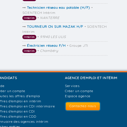
Technicien réseau eau potable (H/F)
•
SCIENTECH Intérim
•
NANTERRE
Intérim
TOURNEUR CN SUR MAZAK H/F
• SCIENTECH
Intérim
•
91940 LES ULIS
Intérim
Électricien réseau F/H
• Groupe JTI
•
Chambéry
Intérim
ANDIDATS
AGENCE D'EMPLOI ET INTÉRIM
ide
Services
réer un compte
Créer un compte
outes les offres d'emploi
Espace agence
ffres d'emploi en intérim
Contactez-nous
ffres d'emploi en CDI intérimaire
ffres d'emploi en CDI
ffres d'emploi en CDD
nnuaire des agences intérim
iches métier