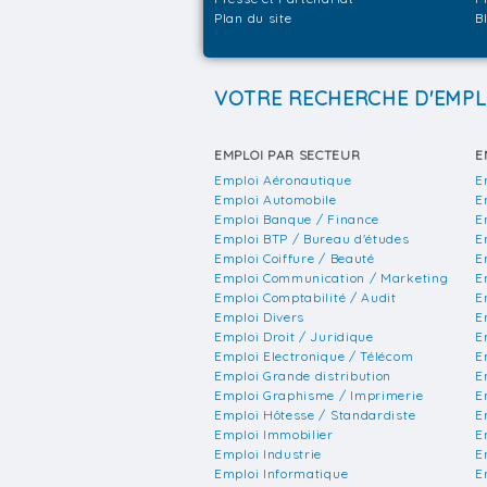
Plan du site
B
VOTRE RECHERCHE D'EMPL
EMPLOI PAR SECTEUR
E
Emploi Aéronautique
E
Emploi Automobile
E
Emploi Banque / Finance
E
Emploi BTP / Bureau d'études
E
Emploi Coiffure / Beauté
E
Emploi Communication / Marketing
E
Emploi Comptabilité / Audit
E
Emploi Divers
E
Emploi Droit / Juridique
E
Emploi Electronique / Télécom
E
Emploi Grande distribution
E
Emploi Graphisme / Imprimerie
E
Emploi Hôtesse / Standardiste
E
Emploi Immobilier
E
Emploi Industrie
E
Emploi Informatique
E