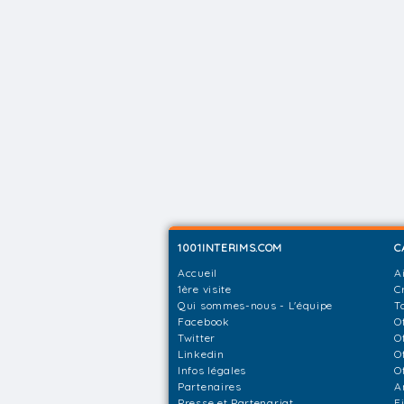
1001INTERIMS.COM
C
Accueil
A
1ère visite
C
Qui sommes-nous - L'équipe
T
Facebook
O
Twitter
O
Linkedin
O
Infos légales
O
Partenaires
A
Presse et Partenariat
F