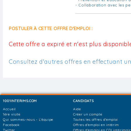
- Collaboration avec les p
POSTULER À CETTE OFFRE D'EMPLOI :
Cette offre a expiré et n'est plus disponible
Consultez d'autres offres en effectuant u
1001INTERIMS.COM
CANDIDATS
Accueil
Aide
1ère visite
Créer un compte
Qui sommes-nous - L'équipe
Toutes les offres d'emploi
Facebook
Offres d'emploi en intérim
Twitter
Offres d'emploi en CDI intérimai