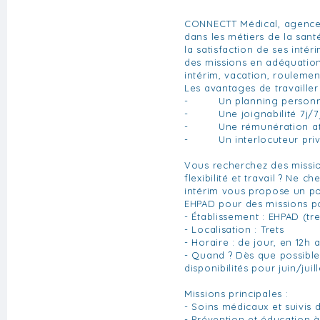
CONNECTT Médical, agence 
dans les métiers de la san
la satisfaction de ses inté
des missions en adéquatio
intérim, vacation, roulemen
Les avantages de travaille
- Un planning personn
- Une joignabilité 7j/7j
- Une rémunération att
- Un interlocuteur privi
Vous recherchez des mission
flexibilité et travail ? Ne 
intérim vous propose un po
EHPAD pour des missions po
- Établissement : EHPAD (tr
- Localisation : Trets
- Horaire : de jour, en 12h
- Quand ? Dès que possible
disponibilités pour juin/juil
Missions principales :
- Soins médicaux et suivis 
- Prévention et éducation à