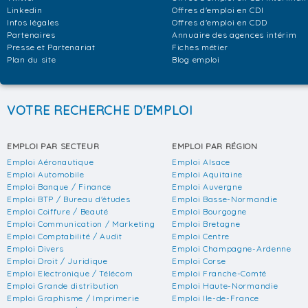
Linkedin
Offres d'emploi en CDI
Infos légales
Offres d'emploi en CDD
Partenaires
Annuaire des agences intérim
Presse et Partenariat
Fiches métier
Plan du site
Blog emploi
VOTRE RECHERCHE D'EMPLOI
EMPLOI PAR SECTEUR
EMPLOI PAR RÉGION
Emploi Aéronautique
Emploi Alsace
Emploi Automobile
Emploi Aquitaine
Emploi Banque / Finance
Emploi Auvergne
Emploi BTP / Bureau d'études
Emploi Basse-Normandie
Emploi Coiffure / Beauté
Emploi Bourgogne
Emploi Communication / Marketing
Emploi Bretagne
Emploi Comptabilité / Audit
Emploi Centre
Emploi Divers
Emploi Champagne-Ardenne
Emploi Droit / Juridique
Emploi Corse
Emploi Electronique / Télécom
Emploi Franche-Comté
Emploi Grande distribution
Emploi Haute-Normandie
Emploi Graphisme / Imprimerie
Emploi Ile-de-France