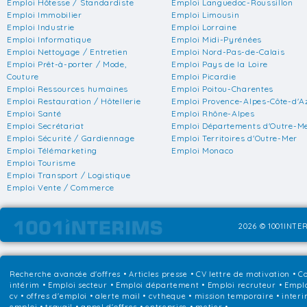
Emploi Hôtesse / Standardiste
Emploi Languedoc-Roussillon
Emploi Immobilier
Emploi Limousin
Emploi Industrie
Emploi Lorraine
Emploi Informatique
Emploi Midi-Pyrénées
Emploi Nettoyage / Entretien
Emploi Nord-Pas-de-Calais
Emploi Prêt-à-porter / Mode,
Emploi Pays de la Loire
Couture
Emploi Picardie
Emploi Ressources humaines
Emploi Poitou-Charentes
Emploi Restauration / Hôtellerie
Emploi Provence-Alpes-Côte-d'A
Emploi Santé
Emploi Rhône-Alpes
Emploi Secrétariat
Emploi Départements d'Outre-M
Emploi Sécurité / Gardiennage
Emploi Territoires d'Outre-Mer
Emploi Télémarketing
Emploi Monaco
Emploi Tourisme
Emploi Transport / Logistique
Emploi Vente / Commerce
2026 © 1001INTER
Recherche avancée d'offres
•
Articles presse
•
CV lettre de motivation
•
Co
intérim
•
Emploi secteur
•
Emploi département
•
Emploi recruteur
•
Emplo
cv • offres d'emploi • alerte mail • cvtheque • mission temporaire • interi
emploi • travail • appel d'offres • entreprise • metier •