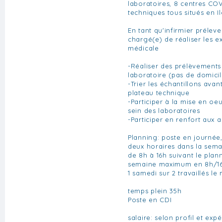
laboratoires, 8 centres COV
techniques tous situés en I
En tant qu'infirmier prélev
chargé(e) de réaliser les 
médicale
-Réaliser des prélèvements
laboratoire (pas de domici
-Trier les échantillons avan
plateau technique
-Participer à la mise en oe
sein des laboratoires
-Participer en renfort aux a
Planning: poste en journée,
deux horaires dans la sema
de 8h à 16h suivant le plan
semaine maximum en 8h/16h
1 samedi sur 2 travaillés le
temps plein 35h
Poste en CDI
salaire: selon profil et ex