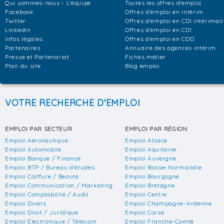
Qui sommes-nous - L'équipe
Toutes les offres d'emploi
Facebook
Offres d'emploi en intérim
Twitter
Offres d'emploi en CDI intérimai
Linkedin
Offres d'emploi en CDI
Infos légales
Offres d'emploi en CDD
Partenaires
Annuaire des agences intérim
Presse et Partenariat
Fiches métier
Plan du site
Blog emploi
VOTRE RECHERCHE D'EMPLOI
EMPLOI PAR SECTEUR
EMPLOI PAR RÉGION
Emploi Aéronautique
Emploi Alsace
Emploi Automobile
Emploi Aquitaine
Emploi Banque / Finance
Emploi Auvergne
Emploi BTP / Bureau d'études
Emploi Basse-Normandie
Emploi Coiffure / Beauté
Emploi Bourgogne
Emploi Communication / Marketing
Emploi Bretagne
Emploi Comptabilité / Audit
Emploi Centre
Emploi Divers
Emploi Champagne-Ardenne
Emploi Droit / Juridique
Emploi Corse
Emploi Electronique / Télécom
Emploi Franche-Comté