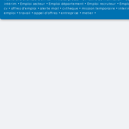
intérim
•
Emploi secteur
•
Emploi département
•
Emploi recruteur
•
Emplo
cv • offres d'emploi • alerte mail • cvtheque • mission temporaire • interi
emploi • travail • appel d'offres • entreprise • metier •