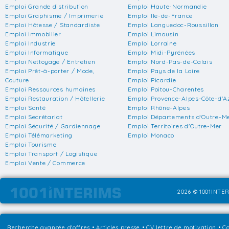
Emploi Grande distribution
Emploi Haute-Normandie
Emploi Graphisme / Imprimerie
Emploi Ile-de-France
Emploi Hôtesse / Standardiste
Emploi Languedoc-Roussillon
Emploi Immobilier
Emploi Limousin
Emploi Industrie
Emploi Lorraine
Emploi Informatique
Emploi Midi-Pyrénées
Emploi Nettoyage / Entretien
Emploi Nord-Pas-de-Calais
Emploi Prêt-à-porter / Mode,
Emploi Pays de la Loire
Couture
Emploi Picardie
Emploi Ressources humaines
Emploi Poitou-Charentes
Emploi Restauration / Hôtellerie
Emploi Provence-Alpes-Côte-d'A
Emploi Santé
Emploi Rhône-Alpes
Emploi Secrétariat
Emploi Départements d'Outre-M
Emploi Sécurité / Gardiennage
Emploi Territoires d'Outre-Mer
Emploi Télémarketing
Emploi Monaco
Emploi Tourisme
Emploi Transport / Logistique
Emploi Vente / Commerce
2026 © 1001INTER
Recherche avancée d'offres
•
Articles presse
•
CV lettre de motivation
•
Co