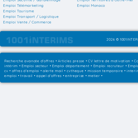
Emploi Télémarketing
Emploi Monaco
Emploi Tourisme
Emploi Transport / Logistique
Emploi Vente / Commerce
2026 © 1001INTER
Recherche avancée d'offres
•
Articles presse
•
CV lettre de motivation
•
Co
intérim
•
Emploi secteur
•
Emploi département
•
Emploi recruteur
•
Emplo
cv • offres d'emploi • alerte mail • cvtheque • mission temporaire • interi
emploi • travail • appel d'offres • entreprise • metier •