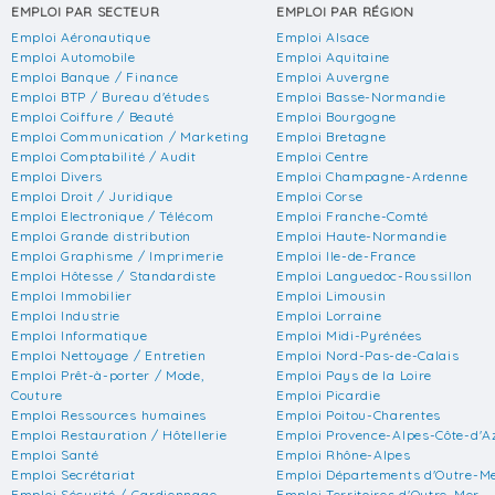
EMPLOI PAR SECTEUR
EMPLOI PAR RÉGION
Emploi Aéronautique
Emploi Alsace
Emploi Automobile
Emploi Aquitaine
Emploi Banque / Finance
Emploi Auvergne
Emploi BTP / Bureau d'études
Emploi Basse-Normandie
Emploi Coiffure / Beauté
Emploi Bourgogne
Emploi Communication / Marketing
Emploi Bretagne
Emploi Comptabilité / Audit
Emploi Centre
Emploi Divers
Emploi Champagne-Ardenne
Emploi Droit / Juridique
Emploi Corse
Emploi Electronique / Télécom
Emploi Franche-Comté
Emploi Grande distribution
Emploi Haute-Normandie
Emploi Graphisme / Imprimerie
Emploi Ile-de-France
Emploi Hôtesse / Standardiste
Emploi Languedoc-Roussillon
Emploi Immobilier
Emploi Limousin
Emploi Industrie
Emploi Lorraine
Emploi Informatique
Emploi Midi-Pyrénées
Emploi Nettoyage / Entretien
Emploi Nord-Pas-de-Calais
Emploi Prêt-à-porter / Mode,
Emploi Pays de la Loire
Couture
Emploi Picardie
Emploi Ressources humaines
Emploi Poitou-Charentes
Emploi Restauration / Hôtellerie
Emploi Provence-Alpes-Côte-d'A
Emploi Santé
Emploi Rhône-Alpes
Emploi Secrétariat
Emploi Départements d'Outre-M
Emploi Sécurité / Gardiennage
Emploi Territoires d'Outre-Mer