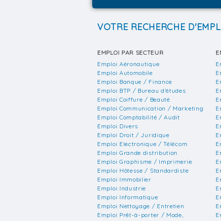
VOTRE RECHERCHE D'EMPL
EMPLOI PAR SECTEUR
E
Emploi Aéronautique
E
Emploi Automobile
E
Emploi Banque / Finance
E
Emploi BTP / Bureau d'études
E
Emploi Coiffure / Beauté
E
Emploi Communication / Marketing
E
Emploi Comptabilité / Audit
E
Emploi Divers
E
Emploi Droit / Juridique
E
Emploi Electronique / Télécom
E
Emploi Grande distribution
E
Emploi Graphisme / Imprimerie
E
Emploi Hôtesse / Standardiste
E
Emploi Immobilier
E
Emploi Industrie
E
Emploi Informatique
E
Emploi Nettoyage / Entretien
E
Emploi Prêt-à-porter / Mode,
E