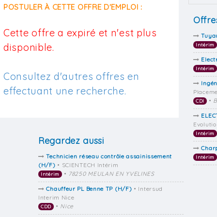
POSTULER À CETTE OFFRE D'EMPLOI :
Offre
Cette offre a expiré et n'est plus
Tuyau
disponible.
Intérim
Elect
Intérim
Consultez d'autres offres en
Ingén
effectuant une recherche.
Placem
•
B
CDI
ELEC
Evoluti
Intérim
Regardez aussi
Char
Technicien réseau contrôle assainissement
Intérim
(H/F)
• SCIENTECH Intérim
•
78250 MEULAN EN YVELINES
Intérim
Chauffeur PL Benne TP (H/F)
• Intersud
Interim Nice
•
Nice
CDD