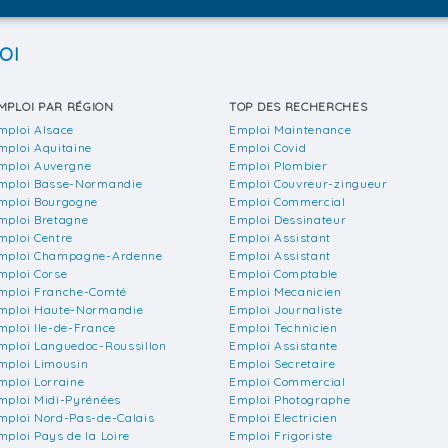
OI
MPLOI PAR RÉGION
TOP DES RECHERCHES
mploi Alsace
Emploi Maintenance
mploi Aquitaine
Emploi Covid
mploi Auvergne
Emploi Plombier
mploi Basse-Normandie
Emploi Couvreur-zingueur
mploi Bourgogne
Emploi Commercial
mploi Bretagne
Emploi Dessinateur
mploi Centre
Emploi Assistant
mploi Champagne-Ardenne
Emploi Assistant
mploi Corse
Emploi Comptable
mploi Franche-Comté
Emploi Mecanicien
mploi Haute-Normandie
Emploi Journaliste
mploi Ile-de-France
Emploi Technicien
mploi Languedoc-Roussillon
Emploi Assistante
mploi Limousin
Emploi Secretaire
mploi Lorraine
Emploi Commercial
mploi Midi-Pyrénées
Emploi Photographe
mploi Nord-Pas-de-Calais
Emploi Electricien
mploi Pays de la Loire
Emploi Frigoriste