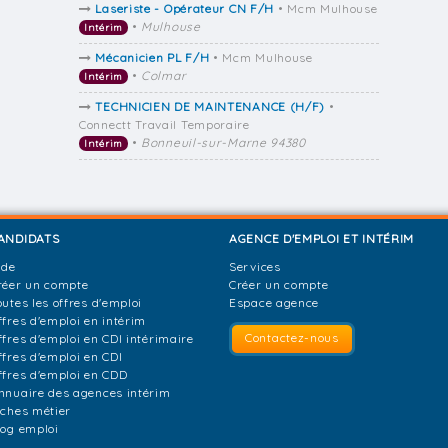
Laseriste - Opérateur CN F/H
• Mcm Mulhouse
•
Mulhouse
Intérim
Mécanicien PL F/H
• Mcm Mulhouse
•
Colmar
Intérim
TECHNICIEN DE MAINTENANCE (H/F)
•
Connectt Travail Temporaire
•
Bonneuil-sur-Marne 94380
Intérim
ANDIDATS
AGENCE D'EMPLOI ET INTÉRIM
ide
Services
réer un compte
Créer un compte
outes les offres d'emploi
Espace agence
ffres d'emploi en intérim
Contactez-nous
ffres d'emploi en CDI intérimaire
ffres d'emploi en CDI
ffres d'emploi en CDD
nnuaire des agences intérim
iches métier
log emploi