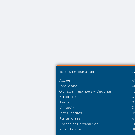
1001INTERIMS.COM
C
Accueil
A
1ère visite
C
Qui sommes-nous - L'équipe
T
Facebook
O
Twitter
O
Linkedin
O
Infos légales
O
Partenaires
A
Presse et Partenariat
F
Plan du site
B