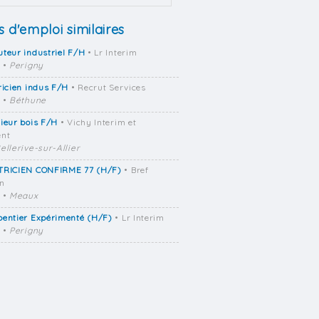
s d'emploi similaires
teur industriel F/H
• Lr Interim
•
Perigny
ricien indus F/H
• Recrut Services
•
Béthune
ieur bois F/H
• Vichy Interim et
ent
ellerive-sur-Allier
TRICIEN CONFIRME 77 (H/F)
• Bref
on
•
Meaux
pentier Expérimenté (H/F)
• Lr Interim
•
Perigny