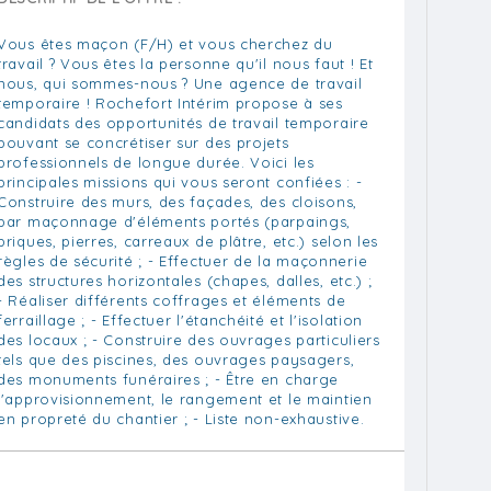
Vous êtes maçon (F/H) et vous cherchez du
travail ? Vous êtes la personne qu'il nous faut ! Et
nous, qui sommes-nous ? Une agence de travail
temporaire ! Rochefort Intérim propose à ses
candidats des opportunités de travail temporaire
pouvant se concrétiser sur des projets
professionnels de longue durée. Voici les
principales missions qui vous seront confiées : -
Construire des murs, des façades, des cloisons,
par maçonnage d'éléments portés (parpaings,
briques, pierres, carreaux de plâtre, etc.) selon les
règles de sécurité ; - Effectuer de la maçonnerie
des structures horizontales (chapes, dalles, etc.) ;
- Réaliser différents coffrages et éléments de
ferraillage ; - Effectuer l'étanchéité et l'isolation
des locaux ; - Construire des ouvrages particuliers
tels que des piscines, des ouvrages paysagers,
des monuments funéraires ; - Être en charge
l'approvisionnement, le rangement et le maintien
en propreté du chantier ; - Liste non-exhaustive.