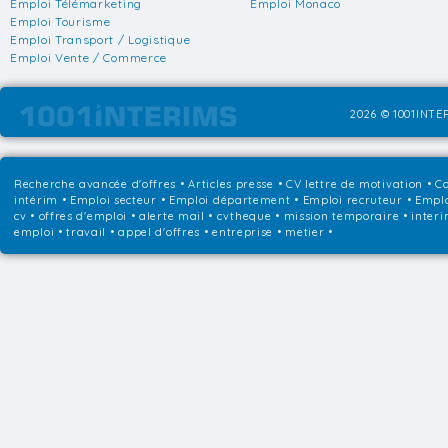
Emploi Télémarketing
Emploi Monaco
Emploi Tourisme
Emploi Transport / Logistique
Emploi Vente / Commerce
2026 © 1001INTER
Recherche avancée d'offres
•
Articles presse
•
CV lettre de motivation
•
Co
intérim
•
Emploi secteur
•
Emploi département
•
Emploi recruteur
•
Emplo
cv • offres d'emploi • alerte mail • cvtheque • mission temporaire • interi
emploi • travail • appel d'offres • entreprise • metier •