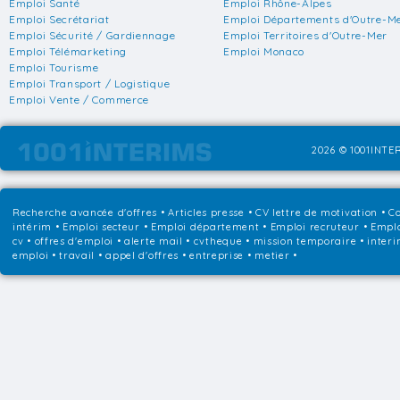
Emploi Santé
Emploi Rhône-Alpes
Emploi Secrétariat
Emploi Départements d'Outre-M
Emploi Sécurité / Gardiennage
Emploi Territoires d'Outre-Mer
Emploi Télémarketing
Emploi Monaco
Emploi Tourisme
Emploi Transport / Logistique
Emploi Vente / Commerce
2026 © 1001INTER
Recherche avancée d'offres
•
Articles presse
•
CV lettre de motivation
•
Co
intérim
•
Emploi secteur
•
Emploi département
•
Emploi recruteur
•
Emplo
cv • offres d'emploi • alerte mail • cvtheque • mission temporaire • interi
emploi • travail • appel d'offres • entreprise • metier •