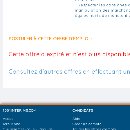
- Respecter les consignes d
manipulation des marchandis
équipements de manutenti
POSTULER À CETTE OFFRE D'EMPLOI :
Cette offre a expiré et n'est plus disponible
Consultez d'autres offres en effectuant u
1001INTERIMS.COM
CANDIDATS
Accueil
Aide
1ère visite
Créer un compte
Qui sommes-nous - L'équipe
Toutes les offres d'emploi