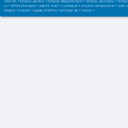
intérim
•
Emploi secteur
•
Emploi département
•
Emploi recruteur
•
Emplo
cv • offres d'emploi • alerte mail • cvtheque • mission temporaire • interi
emploi • travail • appel d'offres • entreprise • metier •