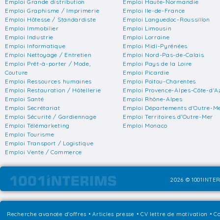
Emploi Grande distribution
Emploi Haute-Normandie
Emploi Graphisme / Imprimerie
Emploi Ile-de-France
Emploi Hôtesse / Standardiste
Emploi Languedoc-Roussillon
Emploi Immobilier
Emploi Limousin
Emploi Industrie
Emploi Lorraine
Emploi Informatique
Emploi Midi-Pyrénées
Emploi Nettoyage / Entretien
Emploi Nord-Pas-de-Calais
Emploi Prêt-à-porter / Mode,
Emploi Pays de la Loire
Couture
Emploi Picardie
Emploi Ressources humaines
Emploi Poitou-Charentes
Emploi Restauration / Hôtellerie
Emploi Provence-Alpes-Côte-d'A
Emploi Santé
Emploi Rhône-Alpes
Emploi Secrétariat
Emploi Départements d'Outre-M
Emploi Sécurité / Gardiennage
Emploi Territoires d'Outre-Mer
Emploi Télémarketing
Emploi Monaco
Emploi Tourisme
Emploi Transport / Logistique
Emploi Vente / Commerce
2026 © 1001INTER
Recherche avancée d'offres
•
Articles presse
•
CV lettre de motivation
•
Co