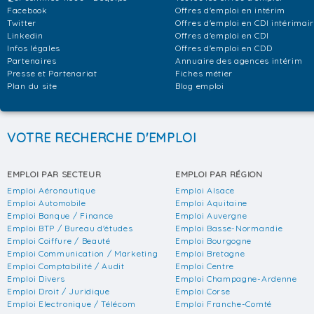
Facebook
Offres d'emploi en intérim
Twitter
Offres d'emploi en CDI intérimai
Linkedin
Offres d'emploi en CDI
Infos légales
Offres d'emploi en CDD
Partenaires
Annuaire des agences intérim
Presse et Partenariat
Fiches métier
Plan du site
Blog emploi
VOTRE RECHERCHE D'EMPLOI
EMPLOI PAR SECTEUR
EMPLOI PAR RÉGION
Emploi Aéronautique
Emploi Alsace
Emploi Automobile
Emploi Aquitaine
Emploi Banque / Finance
Emploi Auvergne
Emploi BTP / Bureau d'études
Emploi Basse-Normandie
Emploi Coiffure / Beauté
Emploi Bourgogne
Emploi Communication / Marketing
Emploi Bretagne
Emploi Comptabilité / Audit
Emploi Centre
Emploi Divers
Emploi Champagne-Ardenne
Emploi Droit / Juridique
Emploi Corse
Emploi Electronique / Télécom
Emploi Franche-Comté