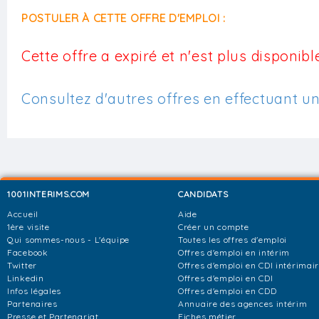
POSTULER À CETTE OFFRE D'EMPLOI :
Cette offre a expiré et n'est plus disponible
Consultez d'autres offres en effectuant u
1001INTERIMS.COM
CANDIDATS
Accueil
Aide
1ère visite
Créer un compte
Qui sommes-nous - L'équipe
Toutes les offres d'emploi
Facebook
Offres d'emploi en intérim
Twitter
Offres d'emploi en CDI intérimai
Linkedin
Offres d'emploi en CDI
Infos légales
Offres d'emploi en CDD
Partenaires
Annuaire des agences intérim
Presse et Partenariat
Fiches métier