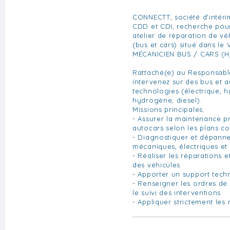
CONNECTT, société d'intér
CDD et CDI, recherche pour 
atelier de réparation de vé
(bus et cars) situé dans le 
MÉCANICIEN BUS / CARS (H
Rattaché(e) au Responsabl
intervenez sur des bus et a
technologies (électrique, h
hydrogène, diesel).
Missions principales:
- Assurer la maintenance p
autocars selon les plans co
- Diagnostiquer et dépanne
mécaniques, électriques et
- Réaliser les réparations 
des véhicules
- Apporter un support tech
- Renseigner les ordres de 
le suivi des interventions
- Appliquer strictement les 