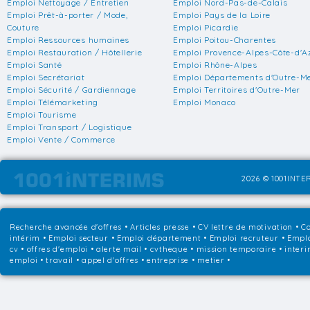
Emploi Nettoyage / Entretien
Emploi Nord-Pas-de-Calais
Emploi Prêt-à-porter / Mode,
Emploi Pays de la Loire
Couture
Emploi Picardie
Emploi Ressources humaines
Emploi Poitou-Charentes
Emploi Restauration / Hôtellerie
Emploi Provence-Alpes-Côte-d'A
Emploi Santé
Emploi Rhône-Alpes
Emploi Secrétariat
Emploi Départements d'Outre-M
Emploi Sécurité / Gardiennage
Emploi Territoires d'Outre-Mer
Emploi Télémarketing
Emploi Monaco
Emploi Tourisme
Emploi Transport / Logistique
Emploi Vente / Commerce
2026 © 1001INTER
Recherche avancée d'offres
•
Articles presse
•
CV lettre de motivation
•
Co
intérim
•
Emploi secteur
•
Emploi département
•
Emploi recruteur
•
Emplo
cv • offres d'emploi • alerte mail • cvtheque • mission temporaire • interi
emploi • travail • appel d'offres • entreprise • metier •