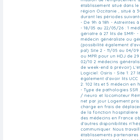
établissement situé dans l
région Occitanie , situé à 3
durant les périodes suivant
- De 9h à 18h - Astreintes à 
- 18/05 au 22/05/26 : 1 mé
gériatre à 27 lits de SMR- -
médecin généraliste ou gér
(possibilité également d'avoi
pal) Site 2 - 11/05 au 04/09
ou MPR pour un HDJ de 29 
02/10 2 médecins généralis
de week-end à prévoir) L'ét
Logiciel: Osiris - Site 1: 27 
également d'avoir lits UCC et
2: 102 lits et 5 médecin en 
- Type de pathologies SSR ,
/ neuro et locomoteur Rém
net par jour Logement pris
charge en frais de déplac
de la fonction hospitalière 
des médecins en France obl
d'autres disponibilités n'hé
communiquer. Nous travail
établissements partenaires