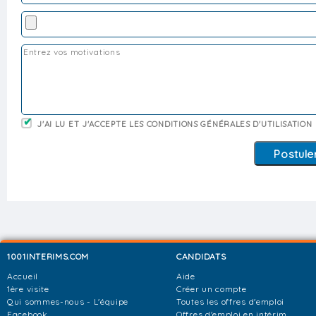
J'AI LU ET J'ACCEPTE LES CONDITIONS GÉNÉRALES D'UTILISATION
1001INTERIMS.COM
CANDIDATS
Accueil
Aide
1ère visite
Créer un compte
Qui sommes-nous - L'équipe
Toutes les offres d'emploi
Facebook
Offres d'emploi en intérim