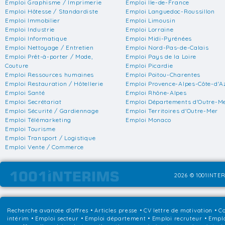
Emploi Graphisme / Imprimerie
Emploi Ile-de-France
Emploi Hôtesse / Standardiste
Emploi Languedoc-Roussillon
Emploi Immobilier
Emploi Limousin
Emploi Industrie
Emploi Lorraine
Emploi Informatique
Emploi Midi-Pyrénées
Emploi Nettoyage / Entretien
Emploi Nord-Pas-de-Calais
Emploi Prêt-à-porter / Mode,
Emploi Pays de la Loire
Couture
Emploi Picardie
Emploi Ressources humaines
Emploi Poitou-Charentes
Emploi Restauration / Hôtellerie
Emploi Provence-Alpes-Côte-d'A
Emploi Santé
Emploi Rhône-Alpes
Emploi Secrétariat
Emploi Départements d'Outre-M
Emploi Sécurité / Gardiennage
Emploi Territoires d'Outre-Mer
Emploi Télémarketing
Emploi Monaco
Emploi Tourisme
Emploi Transport / Logistique
Emploi Vente / Commerce
2026 © 1001INTER
Recherche avancée d'offres
•
Articles presse
•
CV lettre de motivation
•
Co
intérim
•
Emploi secteur
•
Emploi département
•
Emploi recruteur
•
Emplo