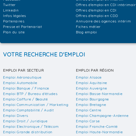
Twitter
Offres d'emploi en CDI intérimai
Linkedin
Offres d'emploi en CDI
Infos légales
Offres d'emploi en CDD
Partenaires
Annuaire des agences intérim
Presse et Partenariat
Fiches métier
Plan du site
Blog emploi
VOTRE RECHERCHE D'EMPLOI
EMPLOI PAR SECTEUR
EMPLOI PAR RÉGION
Emploi Aéronautique
Emploi Alsace
Emploi Automobile
Emploi Aquitaine
Emploi Banque / Finance
Emploi Auvergne
Emploi BTP / Bureau d'études
Emploi Basse-Normandie
Emploi Coiffure / Beauté
Emploi Bourgogne
Emploi Communication / Marketing
Emploi Bretagne
Emploi Comptabilité / Audit
Emploi Centre
Emploi Divers
Emploi Champagne-Ardenne
Emploi Droit / Juridique
Emploi Corse
Emploi Electronique / Télécom
Emploi Franche-Comté
Emploi Grande distribution
Emploi Haute-Normandie