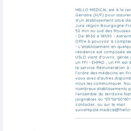
HELLO MEDICAL est à la re
Gériatre (H/F) pour assurer
d'un établissement situé d
Jura région Bourgogne-Fra
50 min au sud des Rousses :
- De 8h30 à 18h30 - Astreint
Offre à pourvoir à compte
- L'établissement en quelque
résidence est composée de 
USLD vient d'ouvrir, gérée
un FFI - EHPAD , un FFI es
le service Rémunération à d
l'ordre des médecins en Fr
vous avez d'autres disponibi
nous les communiquer. Nou
nombreux établissements p
l'ensemble du territoire N
joignables au *05*56*00*60*
contacter, ou sur le mail
suivantpole.medical@hello-