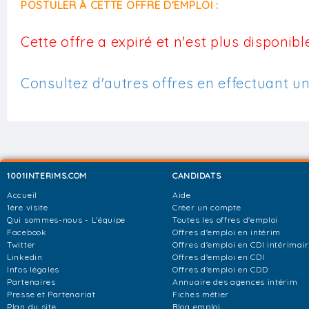
POSTULER À CETTE OFFRE D'EMPLOI :
Cette offre a expiré et n'est plus disponible
Consultez d'autres offres en effectuant u
1001INTERIMS.COM
CANDIDATS
Accueil
Aide
1ère visite
Créer un compte
Qui sommes-nous - L'équipe
Toutes les offres d'emploi
Facebook
Offres d'emploi en intérim
Twitter
Offres d'emploi en CDI intérimai
Linkedin
Offres d'emploi en CDI
Infos légales
Offres d'emploi en CDD
Partenaires
Annuaire des agences intérim
Presse et Partenariat
Fiches métier
Plan du site
Blog emploi