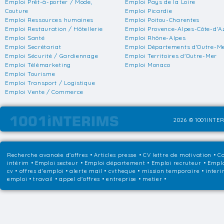
Emploi Prêt-à-porter / Mode,
Emploi Pays de la Loire
Couture
Emploi Picardie
Emploi Ressources humaines
Emploi Poitou-Charentes
Emploi Restauration / Hôtellerie
Emploi Provence-Alpes-Côte-d'A
Emploi Santé
Emploi Rhône-Alpes
Emploi Secrétariat
Emploi Départements d'Outre-M
Emploi Sécurité / Gardiennage
Emploi Territoires d'Outre-Mer
Emploi Télémarketing
Emploi Monaco
Emploi Tourisme
Emploi Transport / Logistique
Emploi Vente / Commerce
2026 © 1001INTER
Recherche avancée d'offres
•
Articles presse
•
CV lettre de motivation
•
Co
intérim
•
Emploi secteur
•
Emploi département
•
Emploi recruteur
•
Emplo
cv • offres d'emploi • alerte mail • cvtheque • mission temporaire • interi
emploi • travail • appel d'offres • entreprise • metier •