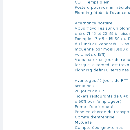
CDI - Temps plein
Poste à pourvoir immédiat
Planning établi à l'avance 
Alternance horaire :
Vous travaillez sur un plan
entre 7h45 et 20h15 à raiso
Exemple : 7h45 - 15h30 ou 
du lundi au vendredi + 2 sa
moyenne par mois jusqu'à 
valorisés à 15%)
Vous aurez un jour de rep
lorsque le samedi est travai
Planning défini 8 semaines
Avantages :12 jours de RTT 
semaines
28 jours de CP
Tickets restaurants de 8.40
à 60% par l'employeur)
Prime d'ancienneté
Prise en charge du transpo
Comité d'entreprise
Mutuelle
Compte épargne-temps