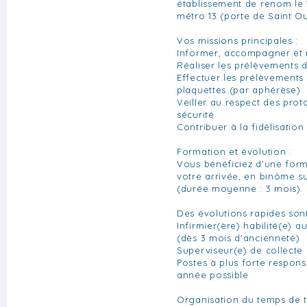
établissement de renom le
métro 13 (porte de Saint O
Vos missions principales :
Informer, accompagner et 
Réaliser les prélèvements d
Effectuer les prélèvements
plaquettes (par aphérèse)
Veiller au respect des prot
sécurité
Contribuer à la fidélisatio
Formation et évolution :
Vous bénéficiez d'une for
votre arrivée, en binôme su
(durée moyenne : 3 mois).
Des évolutions rapides sont
Infirmier(ère) habilité(e) a
(dès 3 mois d'ancienneté)
Superviseur(e) de collecte
Postes à plus forte respons
année possible
Organisation du temps de tr