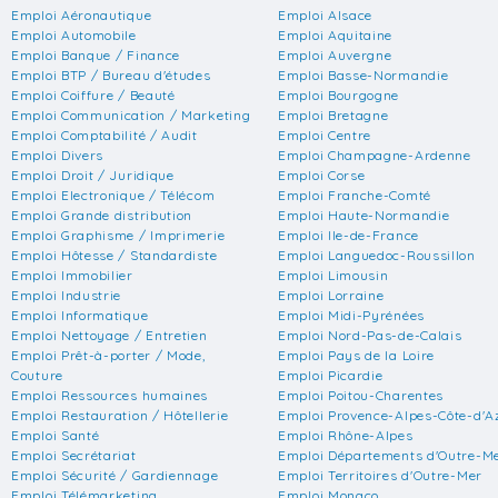
Emploi Aéronautique
Emploi Alsace
Emploi Automobile
Emploi Aquitaine
Emploi Banque / Finance
Emploi Auvergne
Emploi BTP / Bureau d'études
Emploi Basse-Normandie
Emploi Coiffure / Beauté
Emploi Bourgogne
Emploi Communication / Marketing
Emploi Bretagne
Emploi Comptabilité / Audit
Emploi Centre
Emploi Divers
Emploi Champagne-Ardenne
Emploi Droit / Juridique
Emploi Corse
Emploi Electronique / Télécom
Emploi Franche-Comté
Emploi Grande distribution
Emploi Haute-Normandie
Emploi Graphisme / Imprimerie
Emploi Ile-de-France
Emploi Hôtesse / Standardiste
Emploi Languedoc-Roussillon
Emploi Immobilier
Emploi Limousin
Emploi Industrie
Emploi Lorraine
Emploi Informatique
Emploi Midi-Pyrénées
Emploi Nettoyage / Entretien
Emploi Nord-Pas-de-Calais
Emploi Prêt-à-porter / Mode,
Emploi Pays de la Loire
Couture
Emploi Picardie
Emploi Ressources humaines
Emploi Poitou-Charentes
Emploi Restauration / Hôtellerie
Emploi Provence-Alpes-Côte-d'A
Emploi Santé
Emploi Rhône-Alpes
Emploi Secrétariat
Emploi Départements d'Outre-M
Emploi Sécurité / Gardiennage
Emploi Territoires d'Outre-Mer
Emploi Télémarketing
Emploi Monaco