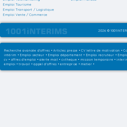
Emploi Tourisme
Emploi Transport / Logistique
Emploi Vente / Commerce
2026 © 1001INTER
Recherche avancée d'offres
•
Articles presse
•
CV lettre de motivation
•
Co
intérim
•
Emploi secteur
•
Emploi département
•
Emploi recruteur
•
Emplo
cv • offres d'emploi • alerte mail • cvtheque • mission temporaire • interi
emploi • travail • appel d'offres • entreprise • metier •