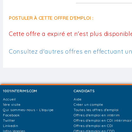
POSTULER À CETTE OFFRE D'EMPLOI :
Cette offre a expiré et n'est plus disponible
Consultez d'autres offres en effectuant u
1001INTERIMS.COM
CANDIDATS
Accueil
Aide
1ère visite
Créer un compte
Qui sommes-nous - L'équipe
Toutes les offres d'emploi
Facebook
Offres d'emploi en intérim
Twitter
Offres d'emploi en CDI intérimai
Linkedin
Offres d'emploi en CDI
Infos légales
Offres d'emploi en CDD