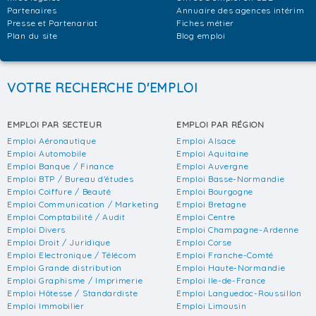
Partenaires
Annuaire des agences intérim
Presse et Partenariat
Fiches métier
Plan du site
Blog emploi
VOTRE RECHERCHE D'EMPLOI
EMPLOI PAR SECTEUR
EMPLOI PAR RÉGION
Emploi Aéronautique
Emploi Alsace
Emploi Automobile
Emploi Aquitaine
Emploi Banque / Finance
Emploi Auvergne
Emploi BTP / Bureau d'études
Emploi Basse-Normandie
Emploi Coiffure / Beauté
Emploi Bourgogne
Emploi Communication / Marketing
Emploi Bretagne
Emploi Comptabilité / Audit
Emploi Centre
Emploi Divers
Emploi Champagne-Ardenne
Emploi Droit / Juridique
Emploi Corse
Emploi Electronique / Télécom
Emploi Franche-Comté
Emploi Grande distribution
Emploi Haute-Normandie
Emploi Graphisme / Imprimerie
Emploi Ile-de-France
Emploi Hôtesse / Standardiste
Emploi Languedoc-Roussillon
Emploi Immobilier
Emploi Limousin