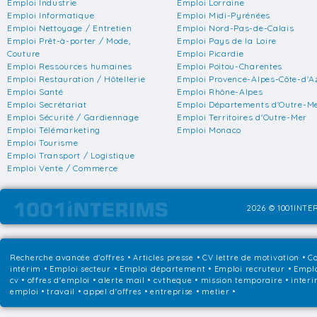
Emploi Industrie
Emploi Lorraine
Emploi Informatique
Emploi Midi-Pyrénées
Emploi Nettoyage / Entretien
Emploi Nord-Pas-de-Calais
Emploi Prêt-à-porter / Mode,
Emploi Pays de la Loire
Couture
Emploi Picardie
Emploi Ressources humaines
Emploi Poitou-Charentes
Emploi Restauration / Hôtellerie
Emploi Provence-Alpes-Côte-d'A
Emploi Santé
Emploi Rhône-Alpes
Emploi Secrétariat
Emploi Départements d'Outre-M
Emploi Sécurité / Gardiennage
Emploi Territoires d'Outre-Mer
Emploi Télémarketing
Emploi Monaco
Emploi Tourisme
Emploi Transport / Logistique
Emploi Vente / Commerce
2026 © 1001INTER
Recherche avancée d'offres
•
Articles presse
•
CV lettre de motivation
•
Co
intérim
•
Emploi secteur
•
Emploi département
•
Emploi recruteur
•
Emplo
cv • offres d'emploi • alerte mail • cvtheque • mission temporaire • interi
emploi • travail • appel d'offres • entreprise • metier •