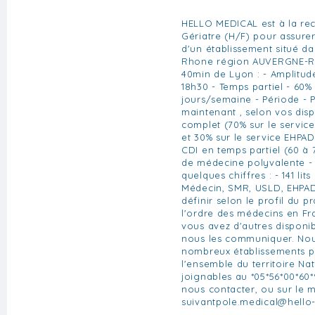
HELLO MEDICAL est à la re
Gériatre (H/F) pour assurer
d'un établissement situé d
Rhone région AUVERGNE-R
40min de Lyon : - Amplitude
18h30 - Temps partiel - 60%
jours/semaine - Période - 
maintenant , selon vos disp
complet (70% sur le servic
et 30% sur le service EHPA
CDI en temps partiel (60 à
de médecine polyvalente - 
quelques chiffres : - 141 lits
Médecin, SMR, USLD, EHPA
définir selon le profil du pr
l'ordre des médecins en Fr
vous avez d'autres disponibi
nous les communiquer. Nou
nombreux établissements p
l'ensemble du territoire N
joignables au *05*56*00*60*
nous contacter, ou sur le m
suivantpole.medical@hello-