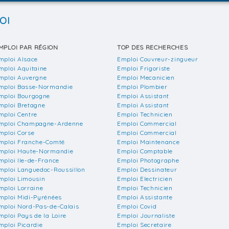
OI
MPLOI PAR RÉGION
TOP DES RECHERCHES
mploi Alsace
Emploi Couvreur-zingueur
mploi Aquitaine
Emploi Frigoriste
mploi Auvergne
Emploi Mecanicien
mploi Basse-Normandie
Emploi Plombier
mploi Bourgogne
Emploi Assistant
mploi Bretagne
Emploi Assistant
mploi Centre
Emploi Technicien
mploi Champagne-Ardenne
Emploi Commercial
mploi Corse
Emploi Commercial
mploi Franche-Comté
Emploi Maintenance
mploi Haute-Normandie
Emploi Comptable
mploi Ile-de-France
Emploi Photographe
mploi Languedoc-Roussillon
Emploi Dessinateur
mploi Limousin
Emploi Electricien
mploi Lorraine
Emploi Technicien
mploi Midi-Pyrénées
Emploi Assistante
mploi Nord-Pas-de-Calais
Emploi Covid
mploi Pays de la Loire
Emploi Journaliste
mploi Picardie
Emploi Secretaire