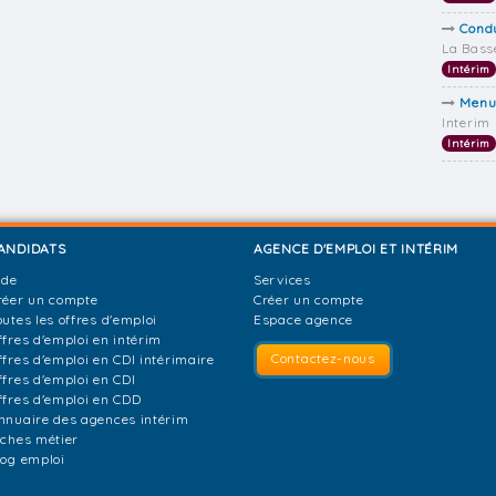
Cond
La Bass
Intérim
Menui
Interim
Intérim
ANDIDATS
AGENCE D'EMPLOI ET INTÉRIM
ide
Services
réer un compte
Créer un compte
outes les offres d'emploi
Espace agence
ffres d'emploi en intérim
Contactez-nous
ffres d'emploi en CDI intérimaire
ffres d'emploi en CDI
ffres d'emploi en CDD
nnuaire des agences intérim
iches métier
log emploi