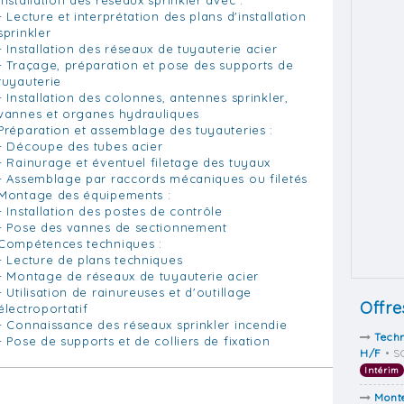
- Lecture et interprétation des plans d'installation
sprinkler
- Installation des réseaux de tuyauterie acier
- Traçage, préparation et pose des supports de
tuyauterie
- Installation des colonnes, antennes sprinkler,
vannes et organes hydrauliques
Préparation et assemblage des tuyauteries :
- Découpe des tubes acier
- Rainurage et éventuel filetage des tuyaux
- Assemblage par raccords mécaniques ou filetés
Montage des équipements :
- Installation des postes de contrôle
- Pose des vannes de sectionnement
Compétences techniques :
- Lecture de plans techniques
- Montage de réseaux de tuyauterie acier
- Utilisation de rainureuses et d'outillage
Offre
électroportatif
- Connaissance des réseaux sprinkler incendie
Techn
- Pose de supports et de colliers de fixation
H/F
• S
Intérim
Mont