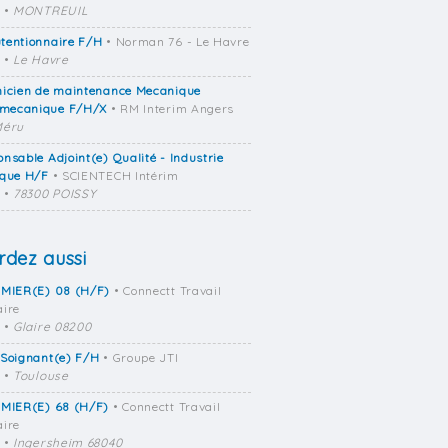
•
MONTREUIL
tentionnaire F/H
• Norman 76 - Le Havre
•
Le Havre
nicien de maintenance Mecanique
omecanique F/H/X
• RM Interim Angers
Méru
nsable Adjoint(e) Qualité - Industrie
que H/F
• SCIENTECH Intérim
•
78300 POISSY
dez aussi
RMIER(E) 08 (H/F)
• Connectt Travail
ire
•
Glaire 08200
-Soignant(e) F/H
• Groupe JTI
•
Toulouse
RMIER(E) 68 (H/F)
• Connectt Travail
ire
•
Ingersheim 68040