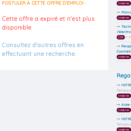
POSTULER À CETTE OFFRE D'EMPLOI :
Intérim
Manu
Cette offre a expiré et n'est plus
Intérim
disponible.
Tech
/electr
•
CDI
Consultez d'autres offres en
Respo
Cosméti
effectuant une recherche.
Intérim
Regar
INFI
Tempora
Intérim
Aide
Intérim
INFI
Tempora
Intérim