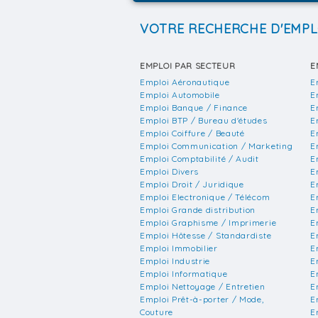
VOTRE RECHERCHE D'EMPL
EMPLOI PAR SECTEUR
E
Emploi Aéronautique
E
Emploi Automobile
E
Emploi Banque / Finance
E
Emploi BTP / Bureau d'études
E
Emploi Coiffure / Beauté
E
Emploi Communication / Marketing
E
Emploi Comptabilité / Audit
E
Emploi Divers
E
Emploi Droit / Juridique
E
Emploi Electronique / Télécom
E
Emploi Grande distribution
E
Emploi Graphisme / Imprimerie
E
Emploi Hôtesse / Standardiste
E
Emploi Immobilier
E
Emploi Industrie
E
Emploi Informatique
E
Emploi Nettoyage / Entretien
E
Emploi Prêt-à-porter / Mode,
E
Couture
E