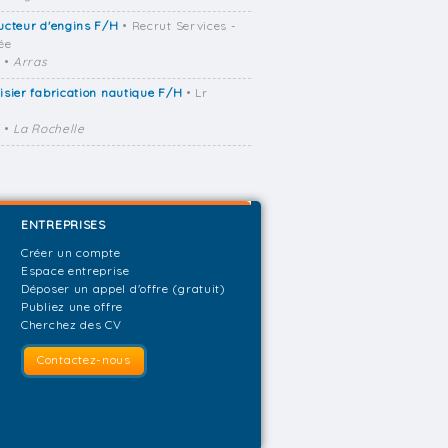
ucteur d'engins F/H
• Recrut Services -
ée
•
Arras
sier fabrication nautique F/H
• Lr
•
La Rochelle
ENTREPRISES
Créer un compte
Espace entreprise
Déposer un appel d'offre (gratuit)
Publiez une offre
Cherchez des CV
Contactez-nous