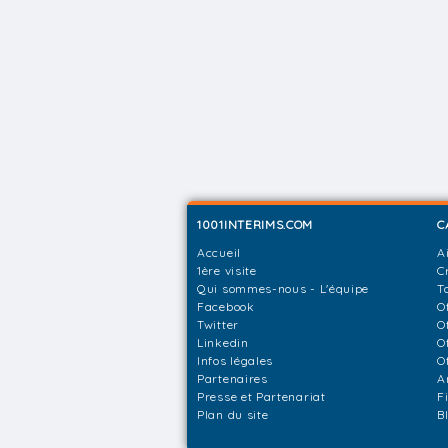
1001INTERIMS.COM
C
Accueil
A
1ère visite
C
Qui sommes-nous - L'équipe
T
Facebook
O
Twitter
O
Linkedin
O
Infos légales
O
Partenaires
A
Presse et Partenariat
F
Plan du site
B