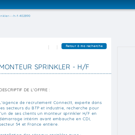
nkler---h-f-402890
Retour à ma recherche
MONTEUR SPRINKLER - H/F
DESCRIPTIF DE L'OFFRE :
L'agence de recrutement Connectt, experte dans
les secteurs du BTP et industrie, recherche pour
l'un de ses clients un monteur sprinkler H/F en
démarrage intérim avant embauche en CDI,
secteur 54 et France entière.
Installation des réseaux sprinkler avec :