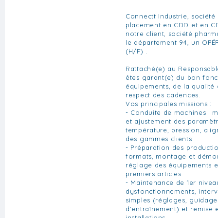
Connectt Industrie, société 
placement en CDD et en C
notre client, société phar
le département 94, un OP
(H/F) .
Rattaché(e) au Responsabl
êtes garant(e) du bon fon
équipements, de la qualité 
respect des cadences.
Vos principales missions :
- Conduite de machines : m
et ajustement des paramèt
température, pression, ali
des gammes clients
- Préparation des product
formats, montage et démon
réglage des équipements et
premiers articles
- Maintenance de 1er nivea
dysfonctionnements, inter
simples (réglages, guidage
d'entraînement) et remise 
installations