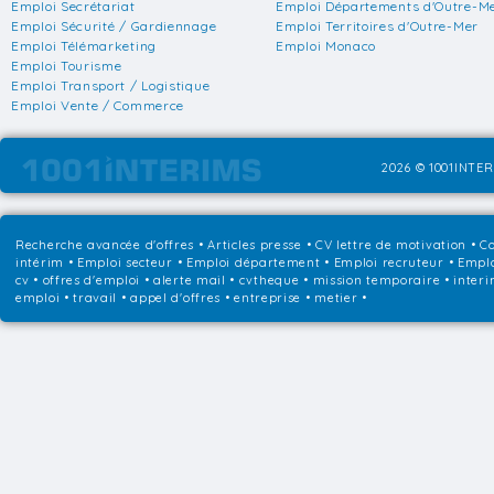
Emploi Secrétariat
Emploi Départements d'Outre-M
Emploi Sécurité / Gardiennage
Emploi Territoires d'Outre-Mer
Emploi Télémarketing
Emploi Monaco
Emploi Tourisme
Emploi Transport / Logistique
Emploi Vente / Commerce
2026 © 1001INTER
Recherche avancée d'offres
•
Articles presse
•
CV lettre de motivation
•
Co
intérim
•
Emploi secteur
•
Emploi département
•
Emploi recruteur
•
Emplo
cv • offres d'emploi • alerte mail • cvtheque • mission temporaire • interi
emploi • travail • appel d'offres • entreprise • metier •