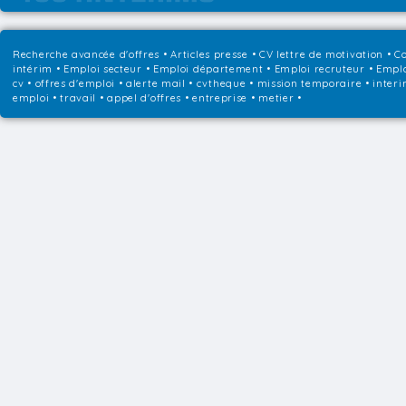
Recherche avancée d'offres
•
Articles presse
•
CV lettre de motivation
•
Co
intérim
•
Emploi secteur
•
Emploi département
•
Emploi recruteur
•
Emplo
cv • offres d'emploi • alerte mail • cvtheque • mission temporaire • interi
emploi • travail • appel d'offres • entreprise • metier •