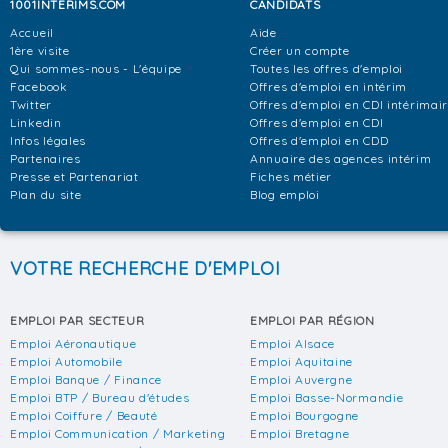
1001INTERIMS.COM
CANDIDATS
Accueil
Aide
1ère visite
Créer un compte
Qui sommes-nous - L'équipe
Toutes les offres d'emploi
Facebook
Offres d'emploi en intérim
Twitter
Offres d'emploi en CDI intérimai
Linkedin
Offres d'emploi en CDI
Infos légales
Offres d'emploi en CDD
Partenaires
Annuaire des agences intérim
Presse et Partenariat
Fiches métier
Plan du site
Blog emploi
VOTRE RECHERCHE D'EMPLOI
EMPLOI PAR SECTEUR
EMPLOI PAR RÉGION
Emploi Aéronautique
Emploi Alsace
Emploi Automobile
Emploi Aquitaine
Emploi Banque / Finance
Emploi Auvergne
Emploi BTP / Bureau d'études
Emploi Basse-Normandie
Emploi Coiffure / Beauté
Emploi Bourgogne
Emploi Communication / Marketing
Emploi Bretagne