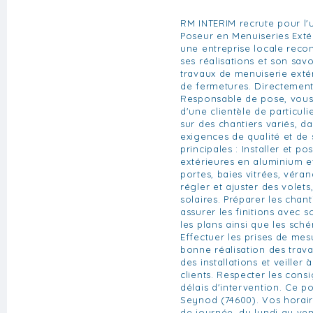
RM INTERIM recrute pour l'u
Poseur en Menuiseries Exté
une entreprise locale reco
ses réalisations et son savo
travaux de menuiserie extéri
de fermetures. Directement
Responsable de pose, vous
d'une clientèle de particuli
sur des chantiers variés, d
exigences de qualité et de 
principales : Installer et p
extérieures en aluminium et
portes, baies vitrées, véran
régler et ajuster des volets
solaires. Préparer les chan
assurer les finitions avec so
les plans ainsi que les sch
Effectuer les prises de mes
bonne réalisation des trava
des installations et veiller 
clients. Respecter les consi
délais d'intervention. Ce p
Seynod (74600). Vos horaire
de journée, du lundi au ven