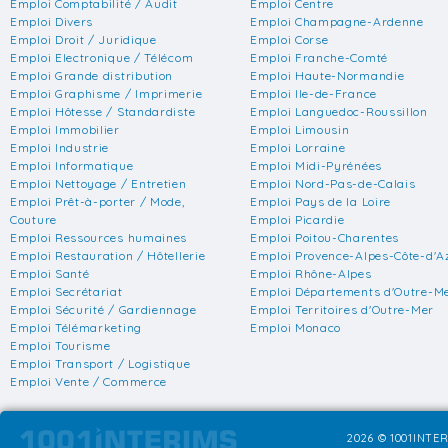
Emploi Comptabilité / Audit
Emploi Centre
Emploi Divers
Emploi Champagne-Ardenne
Emploi Droit / Juridique
Emploi Corse
Emploi Electronique / Télécom
Emploi Franche-Comté
Emploi Grande distribution
Emploi Haute-Normandie
Emploi Graphisme / Imprimerie
Emploi Ile-de-France
Emploi Hôtesse / Standardiste
Emploi Languedoc-Roussillon
Emploi Immobilier
Emploi Limousin
Emploi Industrie
Emploi Lorraine
Emploi Informatique
Emploi Midi-Pyrénées
Emploi Nettoyage / Entretien
Emploi Nord-Pas-de-Calais
Emploi Prêt-à-porter / Mode,
Emploi Pays de la Loire
Couture
Emploi Picardie
Emploi Ressources humaines
Emploi Poitou-Charentes
Emploi Restauration / Hôtellerie
Emploi Provence-Alpes-Côte-d'A
Emploi Santé
Emploi Rhône-Alpes
Emploi Secrétariat
Emploi Départements d'Outre-M
Emploi Sécurité / Gardiennage
Emploi Territoires d'Outre-Mer
Emploi Télémarketing
Emploi Monaco
Emploi Tourisme
Emploi Transport / Logistique
Emploi Vente / Commerce
2026 © 1001INTER