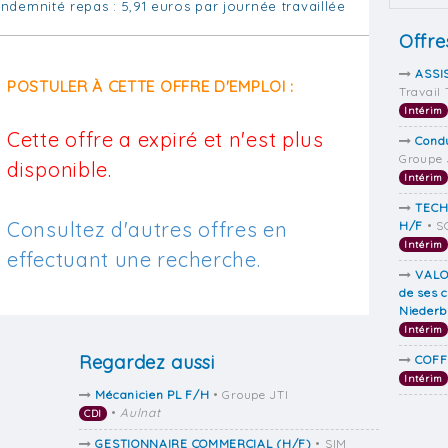
Indemnité repas : 5,91 euros par journée travaillée
Offre
ASSI
POSTULER À CETTE OFFRE D'EMPLOI :
Travail
Intérim
Cette offre a expiré et n'est plus
Cond
Groupe 
disponible.
Intérim
TECH
Consultez d'autres offres en
H/F
• S
Intérim
effectuant une recherche.
VALO
de ses c
Niederb
Intérim
Regardez aussi
COFF
Intérim
Mécanicien PL F/H
• Groupe JTI
•
Aulnat
CDI
GESTIONNAIRE COMMERCIAL (H/F)
• SIM