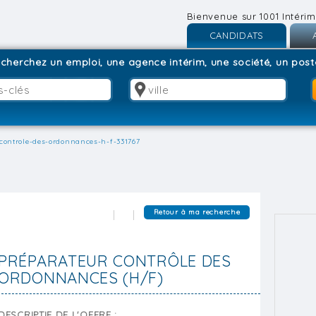
Bienvenue sur 1001 Intérim
CANDIDATS
Inscription
I
cherchez un emploi, une agence intérim, une société, un poste
Connexion
C
controle-des-ordonnances-h-f-331767
Retour à ma recherche
PRÉPARATEUR CONTRÔLE DES
ORDONNANCES (H/F)
DESCRIPTIF DE L'OFFRE :