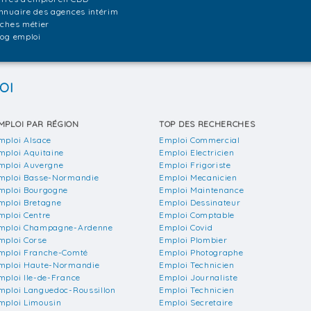
nnuaire des agences intérim
iches métier
log emploi
OI
MPLOI PAR RÉGION
TOP DES RECHERCHES
mploi Alsace
Emploi Commercial
mploi Aquitaine
Emploi Electricien
mploi Auvergne
Emploi Frigoriste
mploi Basse-Normandie
Emploi Mecanicien
mploi Bourgogne
Emploi Maintenance
mploi Bretagne
Emploi Dessinateur
mploi Centre
Emploi Comptable
mploi Champagne-Ardenne
Emploi Covid
mploi Corse
Emploi Plombier
mploi Franche-Comté
Emploi Photographe
mploi Haute-Normandie
Emploi Technicien
mploi Ile-de-France
Emploi Journaliste
mploi Languedoc-Roussillon
Emploi Technicien
mploi Limousin
Emploi Secretaire