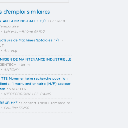
s d'emploi similaires
STANT ADMINISTRATIF H/F
• Connectt
 Temporaire
•
Loire-sur-Rhône 69700
ucteurs de Machines Spéciales F/H
•
JTI
•
Annecy
NICIEN DE MAINTENANCE INDUSTRIELLE
CIENTECH Intérim
•
ANTONY
 TTS Mommenheim recherche pour l'un
lients : 1 manutentionnaire (H/F) secteur
ron
• VALO'TTS
•
NIEDERBRONN-LES-BAINS
REUR H/F
• Connectt Travail Temporaire
•
Pauillac 33250