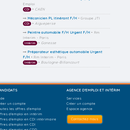
Emploi
•
CAEN
CDI
Mécanicien PL itinérant F/H
• Groupe JTI
•
Aigueperse
CDI
Peintre automobile F/H Urgent F/H
• Rm
Interim - Paris
•
Gonesse
Intérim
Préparateur esthétique automobile Urgent
F/H
• Rm Interim - Paris
•
Boulogne-Billancourt
Intérim
ANDIDATS
AGENCE D'EMPLOI ET INTÉRIM
ide
Services
réer un compte
Créer un compte
outes les offres d'emploi
Espace agence
ffres d'emploi en intérim
Contactez-nous
ffres d'emploi en CDI intérimaire
ffres d'emploi en CDI
ffres d'emploi en CDD