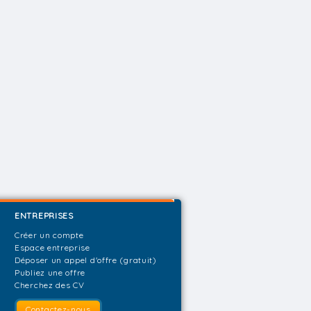
ENTREPRISES
Créer un compte
Espace entreprise
Déposer un appel d'offre (gratuit)
Publiez une offre
Cherchez des CV
Contactez-nous