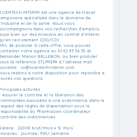
SCIENTECH INTERIM est une agence de travail
temporaire spécialisée dans le domaine de
l’industrie et de la santé. Nous vous
accompagnons dans vos recherches d’emplois,
aussi bien sur des missions en contrat d’intérim
qu’en recrutement CDD/CDI.
Afin de postuler à cette offre, vous pouvez
contacter notre agence au 01.42.93.36.35 et
demander Manon BELLEBON, ou bien postuler
sous la référence STLPREPA à l’adresse mail
suivante :
cv@scientechinterim.com
.
Nous restons à votre disposition pour répondre à
toutes vos questions.
Principales activités :
- Assurer le contrôle et la libération des
commandes associées à une ordonnance dans le
respect des règles de dispensation sous la
responsabilité du Pharmacien coordinateur
contrôle des ordonnances
Salaire : 2200€ brut/mois x 12 mois
Horaires : journée, 35h/ semaine