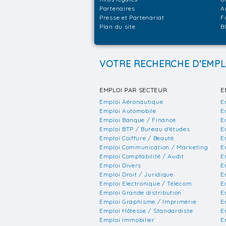
Partenaires
A
Presse et Partenariat
F
Plan du site
B
VOTRE RECHERCHE D'EMPL
EMPLOI PAR SECTEUR
E
Emploi Aéronautique
E
Emploi Automobile
E
Emploi Banque / Finance
E
Emploi BTP / Bureau d'études
E
Emploi Coiffure / Beauté
E
Emploi Communication / Marketing
E
Emploi Comptabilité / Audit
E
Emploi Divers
E
Emploi Droit / Juridique
E
Emploi Electronique / Télécom
E
Emploi Grande distribution
E
Emploi Graphisme / Imprimerie
E
Emploi Hôtesse / Standardiste
E
Emploi Immobilier
E