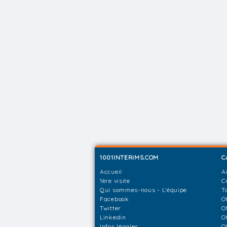
1001INTERIMS.COM
C
Accueil
A
1ère visite
C
Qui sommes-nous - L'équipe
T
Facebook
O
Twitter
O
Linkedin
O
Infos légales
O