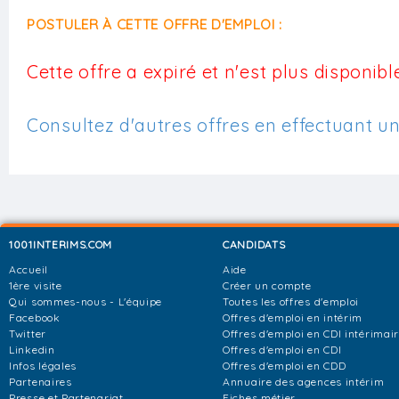
POSTULER À CETTE OFFRE D'EMPLOI :
Cette offre a expiré et n'est plus disponible
Consultez d'autres offres en effectuant u
1001INTERIMS.COM
CANDIDATS
Accueil
Aide
1ère visite
Créer un compte
Qui sommes-nous - L'équipe
Toutes les offres d'emploi
Facebook
Offres d'emploi en intérim
Twitter
Offres d'emploi en CDI intérimai
Linkedin
Offres d'emploi en CDI
Infos légales
Offres d'emploi en CDD
Partenaires
Annuaire des agences intérim
Presse et Partenariat
Fiches métier