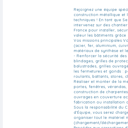
Rejoignez une équipe spéci
construction métallique et
techniques ! En tant que Se
intervenez sur des chantier
France pour installer, sécur
valeur les bâtiments grâce 
Vos missions principales Vo
(acier, fer, aluminium, cuivr
matériaux de synthèse et le
- Renforcer la sécurité des 
blindages, grilles de prote
balustrades, grilles ouvragée
les fermetures et gonds : po
roulants, battants, stores, cl
Réaliser et monter de la me
portes, fenêtres, vérandas, e
construction de charpentes
ouvrages en couverture acie
fabrication ou installation 
Sous la responsabilité du 
d'Équipe, vous serez chargé
organiser tout le matériel 
(chargement/déchargement 
Procéder aux corrections 