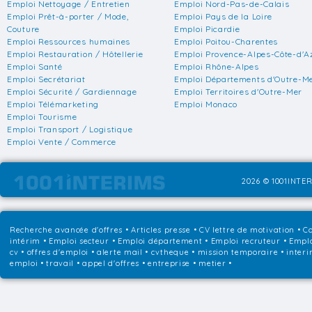
Emploi Nettoyage / Entretien
Emploi Nord-Pas-de-Calais
Emploi Prêt-à-porter / Mode,
Emploi Pays de la Loire
Couture
Emploi Picardie
Emploi Ressources humaines
Emploi Poitou-Charentes
Emploi Restauration / Hôtellerie
Emploi Provence-Alpes-Côte-d'A
Emploi Santé
Emploi Rhône-Alpes
Emploi Secrétariat
Emploi Départements d'Outre-M
Emploi Sécurité / Gardiennage
Emploi Territoires d'Outre-Mer
Emploi Télémarketing
Emploi Monaco
Emploi Tourisme
Emploi Transport / Logistique
Emploi Vente / Commerce
2026 © 1001INTER
Recherche avancée d'offres
•
Articles presse
•
CV lettre de motivation
•
Co
intérim
•
Emploi secteur
•
Emploi département
•
Emploi recruteur
•
Emplo
cv • offres d'emploi • alerte mail • cvtheque • mission temporaire • interi
emploi • travail • appel d'offres • entreprise • metier •