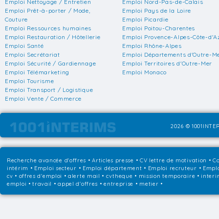
Emploi Nettoyage / Entretien
Emploi Nord-Pas-de-Calais
Emploi Prêt-à-porter / Mode,
Emploi Pays de la Loire
Couture
Emploi Picardie
Emploi Ressources humaines
Emploi Poitou-Charentes
Emploi Restauration / Hôtellerie
Emploi Provence-Alpes-Côte-d'A
Emploi Santé
Emploi Rhône-Alpes
Emploi Secrétariat
Emploi Départements d'Outre-M
Emploi Sécurité / Gardiennage
Emploi Territoires d'Outre-Mer
Emploi Télémarketing
Emploi Monaco
Emploi Tourisme
Emploi Transport / Logistique
Emploi Vente / Commerce
2026 © 1001INTER
Recherche avancée d'offres
•
Articles presse
•
CV lettre de motivation
•
Co
intérim
•
Emploi secteur
•
Emploi département
•
Emploi recruteur
•
Emplo
cv • offres d'emploi • alerte mail • cvtheque • mission temporaire • interi
emploi • travail • appel d'offres • entreprise • metier •