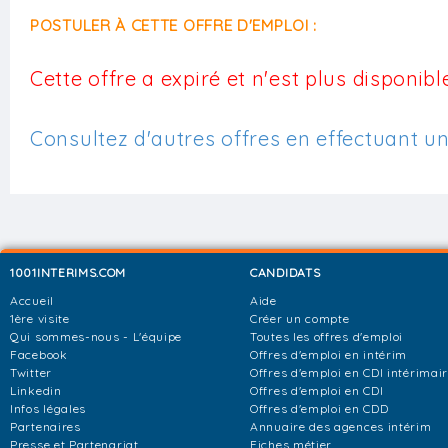
POSTULER À CETTE OFFRE D'EMPLOI :
Cette offre a expiré et n'est plus disponible
Consultez d'autres offres en effectuant u
1001INTERIMS.COM
CANDIDATS
Accueil
Aide
1ère visite
Créer un compte
Qui sommes-nous - L'équipe
Toutes les offres d'emploi
Facebook
Offres d'emploi en intérim
Twitter
Offres d'emploi en CDI intérimai
Linkedin
Offres d'emploi en CDI
Infos légales
Offres d'emploi en CDD
Partenaires
Annuaire des agences intérim
Presse et Partenariat
Fiches métier