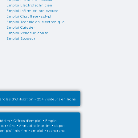
Emploi Electrotechnicien
Emploi Infirmier-preleveuse
Emploi Chauffeur-spl-pl
Emploi Technicien-electronique
Emploi Caissier
Emploi Vendeur-conseil
Emploi Soudeur
rales d'utilisation
- 254 visiteurs en ligne
ntérim
•
Offres d'emploi
•
Emploi
 carrière
•
Annuaire interim
• depot
• emploi interim • emploi • recherche