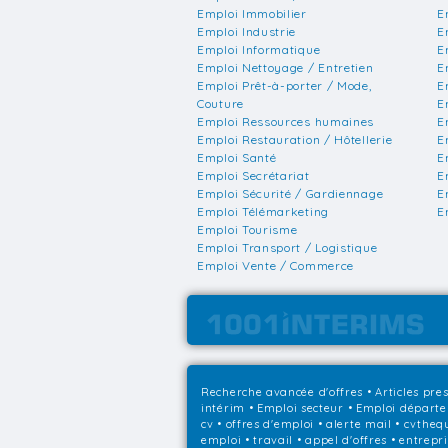
Emploi Immobilier
E
Emploi Industrie
E
Emploi Informatique
E
Emploi Nettoyage / Entretien
E
Emploi Prêt-à-porter / Mode,
E
Couture
E
Emploi Ressources humaines
E
Emploi Restauration / Hôtellerie
E
Emploi Santé
E
Emploi Secrétariat
E
Emploi Sécurité / Gardiennage
E
Emploi Télémarketing
E
Emploi Tourisme
Emploi Transport / Logistique
Emploi Vente / Commerce
Recherche avancée d'offres
•
Articles pre
intérim
•
Emploi secteur
•
Emploi départ
cv • offres d'emploi • alerte mail • cvthe
emploi • travail • appel d'offres • entrepr