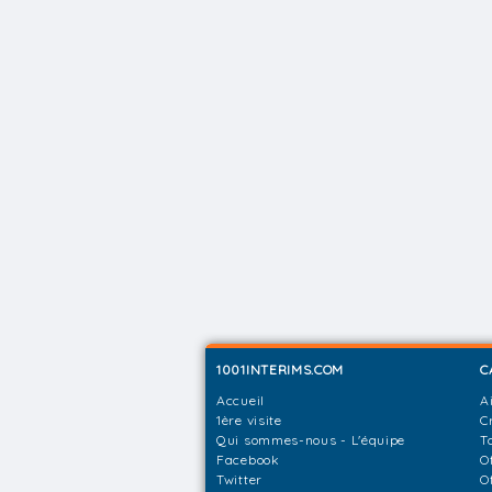
1001INTERIMS.COM
C
Accueil
A
1ère visite
C
Qui sommes-nous - L'équipe
T
Facebook
O
Twitter
O