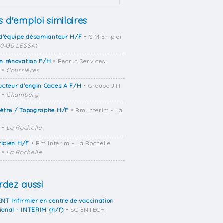
s d'emploi similaires
 d'équipe désamianteur H/F
• SIM Emploi
0430 LESSAY
n rénovation F/H
• Recrut Services
•
Courrières
ucteur d'engin Caces A F/H
• Groupe JTI
•
Chambéry
ètre / Topographe H/F
• Rm Interim - La
e
•
La Rochelle
ricien H/F
• Rm Interim - La Rochelle
•
La Rochelle
dez aussi
T Infirmier en centre de vaccination
ional - INTERIM (h/f)
• SCIENTECH