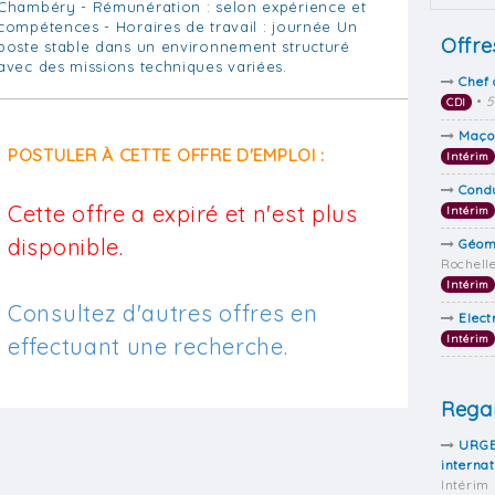
Chambéry - Rémunération : selon expérience et
compétences - Horaires de travail : journée Un
Offre
poste stable dans un environnement structuré
avec des missions techniques variées.
Chef
•
5
CDI
Maço
POSTULER À CETTE OFFRE D'EMPLOI :
Intérim
Cond
Cette offre a expiré et n'est plus
Intérim
disponible.
Géom
Rochell
Intérim
Consultez d'autres offres en
Elect
Intérim
effectuant une recherche.
Regar
URGEN
internat
Intérim