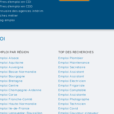
ffres d'emploi en CDI
ffres d'emploi en CDD
nnuaire des agences intérim
iches métier
log emploi
OI
MPLOI PAR RÉGION
TOP DES RECHERCHES
mploi Alsace
Emploi Plombier
mploi Aquitaine
Emploi Maintenance
mploi Auvergne
Emploi Secretaire
mploi Basse-Normandie
Emploi Assistant
mploi Bourgogne
Emploi Assistant
mploi Bretagne
Emploi Electricien
mploi Centre
Emploi Frigoriste
mploi Champagne-Ardenne
Emploi Comptable
mploi Corse
Emploi Assistante
mploi Franche-Comté
Emploi Photographe
mploi Haute-Normandie
Emploi Technicien
mploi Ile-de-France
Emploi Covid
mploi Languedoc-Roussillon
Emploi Couvreur-zingueur