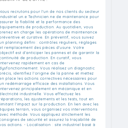
Nous recrutons pour l'un de nos clients du secteur
industriel un.e Technicien.ne de maintenance pour
assurer la fiabilité et la performance des
équipements de production. Au quotidien, vous
prenez en charge les opérations de maintenance
préventive et curative. En préventif, vous suivez
un planning défini : contrôles réguliers, réglages
et remplacement des pièces d'usure. Votre
objectif est d'anticiper les pannes et de garantir la
continuité de production. En curatif, vous
intervenez rapidement en cas de
dysfonctionnement. Vous réalisez un diagnostic
précis, identifiez l'origine de la panne et mettez
en place les actions correctives nécessaires pour
un redémarrage efficace des installations. Vous
intervenez principalement en mécanique et en
électricité industrielle. Vous effectuez les
réparations, les ajustements et les tests, tout en
limitant l'impact sur la production. En lien avec les
équipes terrain, vous organisez vos interventions
avec méthode. Vous appliquez strictement les
consignes de sécurité et assurez la traçabilité de
vos actions. - Localisation : site industriel basé à