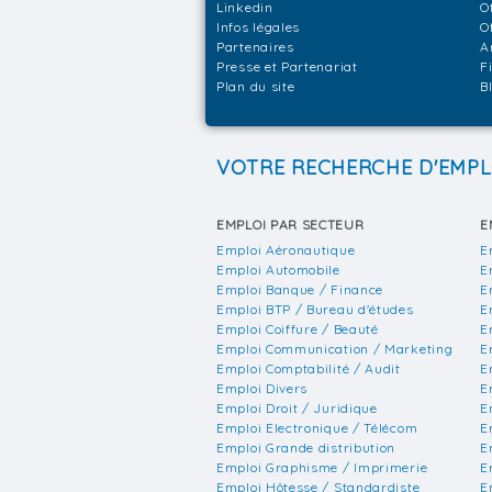
Linkedin
O
Infos légales
O
Partenaires
A
Presse et Partenariat
F
Plan du site
B
VOTRE RECHERCHE D'EMPL
EMPLOI PAR SECTEUR
E
Emploi Aéronautique
E
Emploi Automobile
E
Emploi Banque / Finance
E
Emploi BTP / Bureau d'études
E
Emploi Coiffure / Beauté
E
Emploi Communication / Marketing
E
Emploi Comptabilité / Audit
E
Emploi Divers
E
Emploi Droit / Juridique
E
Emploi Electronique / Télécom
E
Emploi Grande distribution
E
Emploi Graphisme / Imprimerie
E
Emploi Hôtesse / Standardiste
E