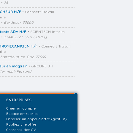
•
75
CHEUR H/F
• Connectt Travail
ire
•
Bordeaux 33000
stante ADV H/F
• SCIENTECH Intérim
•
77440 LIZY SUR OURCQ
TROMECANICIEN H/F
• Connectt Travail
ire
hanteloup-en-Brie 77600
eur en magasin
• GROUPE JTI
lermont-Ferrand
ENTREPRISES
Créer un compte
Espace entreprise
Déposer un appel d'offre (gratuit)
Publiez une offre
Cherchez des CV