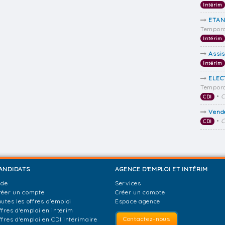
Intérim
ETAN
Tempora
Intérim
Assi
Intérim
ELEC
Tempora
•
C
CDI
Vend
•
C
CDI
ANDIDATS
AGENCE D'EMPLOI ET INTÉRIM
ide
Services
réer un compte
Créer un compte
outes les offres d'emploi
Espace agence
ffres d'emploi en intérim
Contactez-nous
ffres d'emploi en CDI intérimaire