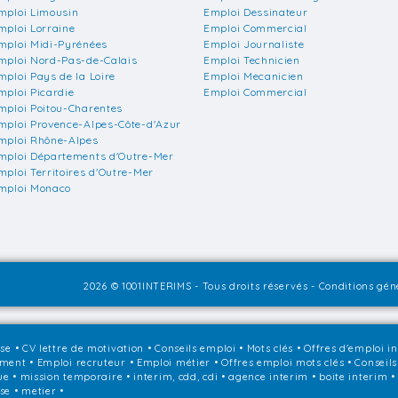
mploi Limousin
Emploi Dessinateur
mploi Lorraine
Emploi Commercial
mploi Midi-Pyrénées
Emploi Journaliste
mploi Nord-Pas-de-Calais
Emploi Technicien
mploi Pays de la Loire
Emploi Mecanicien
mploi Picardie
Emploi Commercial
mploi Poitou-Charentes
mploi Provence-Alpes-Côte-d'Azur
mploi Rhône-Alpes
mploi Départements d'Outre-Mer
mploi Territoires d'Outre-Mer
mploi Monaco
2026 © 1001INTERIMS - Tous droits réservés -
Conditions géné
sse
•
CV lettre de motivation
•
Conseils emploi
•
Mots clés
•
Offres d'emploi i
ement
•
Emploi recruteur
•
Emploi métier
•
Offres emploi mots clés
•
Conseils
que • mission temporaire • interim, cdd, cdi • agence interim • boite interim 
ise • metier •