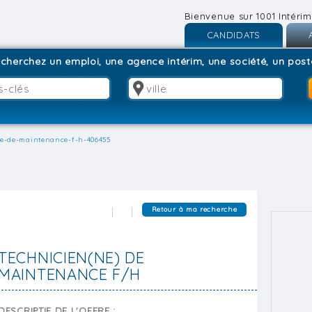
Bienvenue sur 1001 Intérim
CANDIDATS
Inscription
I
cherchez un emploi, une agence intérim, une société, un poste
Connexion
C
ne-de-maintenance-f-h-406455
Retour à ma recherche
TECHNICIEN(NE) DE
MAINTENANCE F/H
DESCRIPTIF DE L'OFFRE :