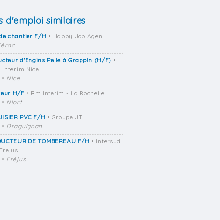
s d'emploi similaires
de chantier F/H
• Happy Job Agen
érac
cteur d'Engins Pelle à Grappin (H/F)
•
d Interim Nice
•
Nice
reur H/F
• Rm Interim - La Rochelle
•
Niort
ISIER PVC F/H
• Groupe JTI
•
Draguignan
UCTEUR DE TOMBEREAU F/H
• Intersud
 Frejus
•
Fréjus