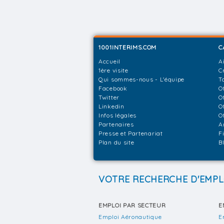
1001INTERIMS.COM
C
Accueil
A
1ère visite
C
Qui sommes-nous - L'équipe
T
Facebook
O
Twitter
O
Linkedin
O
Infos légales
O
Partenaires
A
Presse et Partenariat
F
Plan du site
B
VOTRE RECHERCHE D'EMPL
EMPLOI PAR SECTEUR
E
Emploi Aéronautique
E