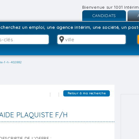
Bienvenue sur 1001 Intérim
CANDIDATS
Inscription
I
cherchez un emploi, une agence intérim, une société, un poste
Connexion
C
te-f-h-402882
Retour à ma recherche
AIDE PLAQUISTE F/H
DESCRIPTIF DE L'OFFRE :