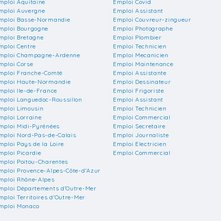
mploi Aquitaine
Emploi Covid
mploi Auvergne
Emploi Assistant
mploi Basse-Normandie
Emploi Couvreur-zingueur
mploi Bourgogne
Emploi Photographe
mploi Bretagne
Emploi Plombier
mploi Centre
Emploi Technicien
mploi Champagne-Ardenne
Emploi Mecanicien
mploi Corse
Emploi Maintenance
mploi Franche-Comté
Emploi Assistante
mploi Haute-Normandie
Emploi Dessinateur
mploi Ile-de-France
Emploi Frigoriste
mploi Languedoc-Roussillon
Emploi Assistant
mploi Limousin
Emploi Technicien
mploi Lorraine
Emploi Commercial
mploi Midi-Pyrénées
Emploi Secretaire
mploi Nord-Pas-de-Calais
Emploi Journaliste
mploi Pays de la Loire
Emploi Electricien
mploi Picardie
Emploi Commercial
mploi Poitou-Charentes
mploi Provence-Alpes-Côte-d'Azur
mploi Rhône-Alpes
mploi Départements d'Outre-Mer
mploi Territoires d'Outre-Mer
mploi Monaco