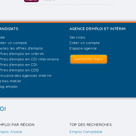
ANDIDATS
AGENCE D'EMPLOI ET INTÉRIM
ide
Services
réer un compte
Créer un compte
outes les offres d'emploi
Espace agence
ffres d'emploi en intérim
Contactez-nous
ffres d'emploi en CDI intérimaire
ffres d'emploi en CDI
ffres d'emploi en CDD
nnuaire des agences intérim
iches métier
log emploi
OI
MPLOI PAR RÉGION
TOP DES RECHERCHES
mploi Alsace
Emploi Comptable