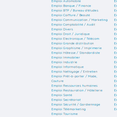
Emploi Automobile
E
Emploi Banque / Finance
E
Emploi BTP / Bureau d'études
E
Emploi Coiffure / Beauté
E
Emploi Communication / Marketing
E
Emploi Comptabilité / Audit
E
Emploi Divers
E
Emploi Droit / Juridique
E
Emploi Electronique / Télécom
E
Emploi Grande distribution
E
Emploi Graphisme / Imprimerie
E
Emploi Hôtesse / Standardiste
E
Emploi Immobilier
E
Emploi Industrie
E
Emploi Informatique
E
Emploi Nettoyage / Entretien
E
Emploi Prêt-à-porter / Mode,
E
Couture
E
Emploi Ressources humaines
E
Emploi Restauration / Hôtellerie
E
Emploi Santé
E
Emploi Secrétariat
E
Emploi Sécurité / Gardiennage
E
Emploi Télémarketing
E
Emploi Tourisme