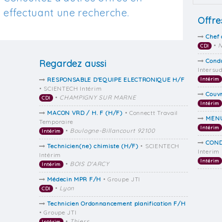
effectuant une recherche.
Offre
Chef 
•
N
CDI
Condu
Regardez aussi
Intersu
RESPONSABLE D'EQUIPE ELECTRONIQUE H/F
Intérim
• SCIENTECH Intérim
Couv
•
CHAMPIGNY SUR MARNE
CDI
Intérim
MACON VRD / H. F (H/F)
• Connectt Travail
MENU
Temporaire
Intérim
•
Boulogne-Billancourt 92100
Intérim
COND
Technicien(ne) chimiste (H/F)
• SCIENTECH
Interim
Intérim
Intérim
•
BOIS D'ARCY
Intérim
Médecin MPR F/H
• Groupe JTI
•
Lyon
CDI
Technicien Ordonnancement planification F/H
• Groupe JTI
•
Thiers
Intérim