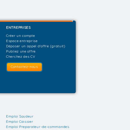
ENTREPRISES
Créer un compte
Espace entreprise
Déposer un appel d'offre (gratuit)
Publiez une offre
Cherchez des CV
Contactez-nous
Emploi Soudeur
Emploi Caissier
Emploi Preparateur-de-commandes