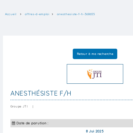
Accueil
offres-d-emploi
anesthesiste-f-h-368655
Retour à ma recherche
ANESTHÉSISTE F/H
Groupe JTI
|
Date de parution :
8 Jui 2025