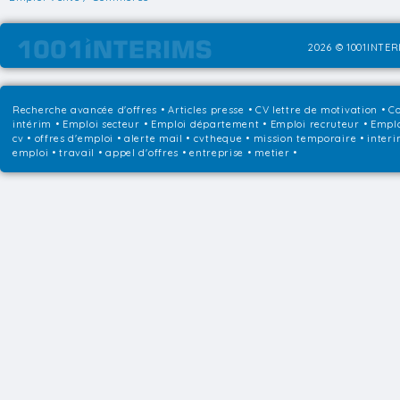
2026 © 1001INTERI
Recherche avancée d'offres
•
Articles presse
•
CV lettre de motivation
•
Co
intérim
•
Emploi secteur
•
Emploi département
•
Emploi recruteur
•
Emplo
cv • offres d'emploi • alerte mail • cvtheque • mission temporaire • interi
emploi • travail • appel d'offres • entreprise • metier •