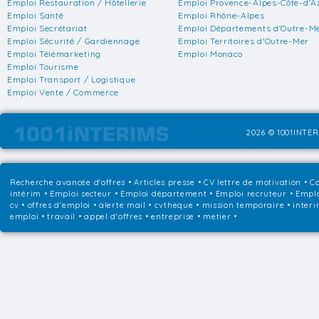
Emploi Restauration / Hôtellerie
Emploi Provence-Alpes-Côte-d'A
Emploi Santé
Emploi Rhône-Alpes
Emploi Secrétariat
Emploi Départements d'Outre-M
Emploi Sécurité / Gardiennage
Emploi Territoires d'Outre-Mer
Emploi Télémarketing
Emploi Monaco
Emploi Tourisme
Emploi Transport / Logistique
Emploi Vente / Commerce
2026 © 1001INTER
Recherche avancée d'offres
•
Articles presse
•
CV lettre de motivation
•
Co
intérim
•
Emploi secteur
•
Emploi département
•
Emploi recruteur
•
Emplo
cv • offres d'emploi • alerte mail • cvtheque • mission temporaire • interi
emploi • travail • appel d'offres • entreprise • metier •