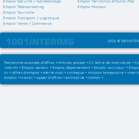
Emploi Sécurité / Gardiennage
Emploi Territoires d'Outre-Mer
Emploi Télémarketing
Emploi Monaco
Emploi Tourisme
Emploi Transport / Logistique
Emploi Vente / Commerce
2026 © 1001INTER
Recherche avancée d'offres
•
Articles presse
•
CV lettre de motivation
•
Co
intérim
•
Emploi secteur
•
Emploi département
•
Emploi recruteur
•
Emplo
cv • offres d'emploi • alerte mail • cvtheque • mission temporaire • interi
emploi • travail • appel d'offres • entreprise • metier •