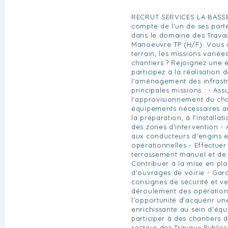
RECRUT SERVICES LA BASSÉE
compte de l'un de ses part
dans le domaine des Travau
Manoeuvre TP (H/F). Vous a
terrain, les missions variée
chantiers ? Rejoignez une
participez à la réalisation 
l'aménagement des infrastr
principales missions : - Ass
l'approvisionnement du cha
équipements nécessaires au
la préparation, à l'installat
des zones d'intervention - 
aux conducteurs d'engins e
opérationnelles - Effectuer
terrassement manuel et de
Contribuer à la mise en pl
d'ouvrages de voirie - Gara
consignes de sécurité et ve
déroulement des opération
l'opportunité d'acquérir u
enrichissante au sein d'équ
participer à des chantiers 
secteur des Travaux Publics