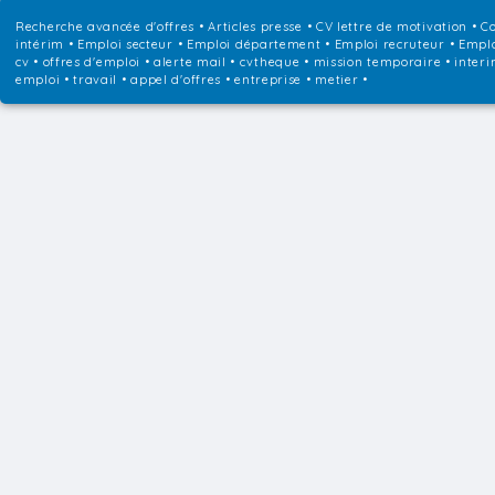
Recherche avancée d'offres
•
Articles presse
•
CV lettre de motivation
•
Co
intérim
•
Emploi secteur
•
Emploi département
•
Emploi recruteur
•
Emplo
cv • offres d'emploi • alerte mail • cvtheque • mission temporaire • interi
emploi • travail • appel d'offres • entreprise • metier •