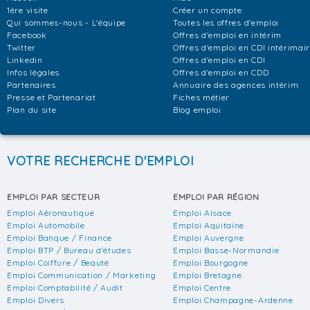
1ère visite
Créer un compte
Qui sommes-nous - L'équipe
Toutes les offres d'emploi
Facebook
Offres d'emploi en intérim
Twitter
Offres d'emploi en CDI intérimai
Linkedin
Offres d'emploi en CDI
Infos légales
Offres d'emploi en CDD
Partenaires
Annuaire des agences intérim
Presse et Partenariat
Fiches métier
Plan du site
Blog emploi
VOTRE RECHERCHE D'EMPLOI
EMPLOI PAR SECTEUR
EMPLOI PAR RÉGION
Emploi Aéronautique
Emploi Alsace
Emploi Automobile
Emploi Aquitaine
Emploi Banque / Finance
Emploi Auvergne
Emploi BTP / Bureau d'études
Emploi Basse-Normandie
Emploi Coiffure / Beauté
Emploi Bourgogne
Emploi Communication / Marketing
Emploi Bretagne
Emploi Comptabilité / Audit
Emploi Centre
Emploi Divers
Emploi Champagne-Ardenne