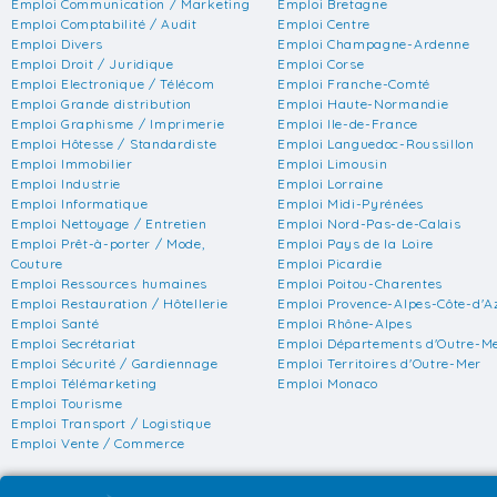
Emploi Communication / Marketing
Emploi Bretagne
Emploi Comptabilité / Audit
Emploi Centre
Emploi Divers
Emploi Champagne-Ardenne
Emploi Droit / Juridique
Emploi Corse
Emploi Electronique / Télécom
Emploi Franche-Comté
Emploi Grande distribution
Emploi Haute-Normandie
Emploi Graphisme / Imprimerie
Emploi Ile-de-France
Emploi Hôtesse / Standardiste
Emploi Languedoc-Roussillon
Emploi Immobilier
Emploi Limousin
Emploi Industrie
Emploi Lorraine
Emploi Informatique
Emploi Midi-Pyrénées
Emploi Nettoyage / Entretien
Emploi Nord-Pas-de-Calais
Emploi Prêt-à-porter / Mode,
Emploi Pays de la Loire
Couture
Emploi Picardie
Emploi Ressources humaines
Emploi Poitou-Charentes
Emploi Restauration / Hôtellerie
Emploi Provence-Alpes-Côte-d'A
Emploi Santé
Emploi Rhône-Alpes
Emploi Secrétariat
Emploi Départements d'Outre-M
Emploi Sécurité / Gardiennage
Emploi Territoires d'Outre-Mer
Emploi Télémarketing
Emploi Monaco
Emploi Tourisme
Emploi Transport / Logistique
Emploi Vente / Commerce