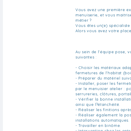
Vous avez une première ex
menuiserie, et vous maitris
métier ?
Vous êtes un(e) spécialiste 
Alors vous avez votre place
Au sein de l'équipe pose, v
suivantes :
- Choisir les matériaux ada
fermetures de l'habitat (bo
- Préparer du matériel sui
- Installer, poser les ferm
par le menuisier atelier : p
serrureries, clôtures, portail
- Vérifier la bonne installa
ainsi que l?étanchéité.
- Réaliser les finitions aprè
- Réaliser également la pos
installations automatiques.
- Travailler en binôme.
- Intervention chez les entre