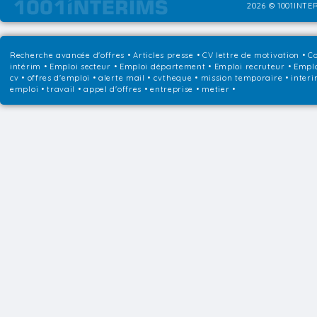
2026 © 1001INTER
Recherche avancée d'offres
•
Articles presse
•
CV lettre de motivation
•
Co
intérim
•
Emploi secteur
•
Emploi département
•
Emploi recruteur
•
Emplo
cv • offres d'emploi • alerte mail • cvtheque • mission temporaire • interi
emploi • travail • appel d'offres • entreprise • metier •